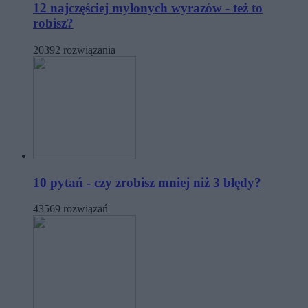
12 najczęściej mylonych wyrazów - też to
robisz?
20392 rozwiązania
10 pytań - czy zrobisz mniej niż 3 błędy?
43569 rozwiązań