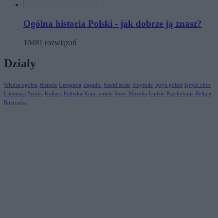
Ogólna historia Polski - jak dobrze ją znasz?
10481 rozwiązań
Działy
Wiedza ogólna
Historia
Geografia
Zagadki
Nauki ścisłe
Przyroda
Język polski
Języki obce
Literatura
Sztuka
Kultura
Polityka
Kino, seriale
Sport
Muzyka
Ludzie
Psychologia
Religia
Rozrywka