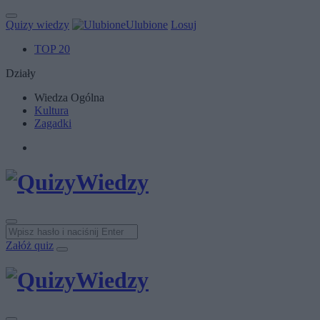
Quizy wiedzy
Ulubione
Losuj
TOP 20
Działy
Wiedza Ogólna
Kultura
Zagadki
Załóż quiz