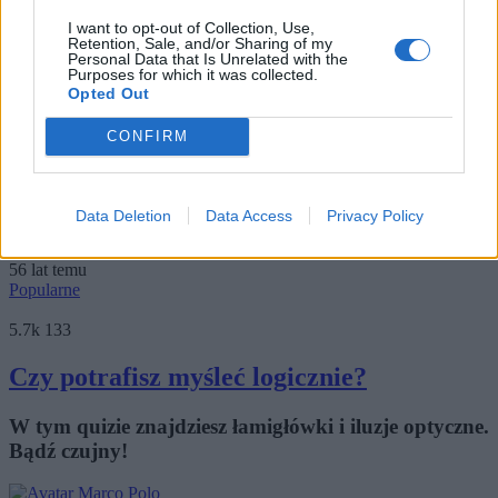
3.9k
182
I want to opt-out of Collection, Use,
Retention, Sale, and/or Sharing of my
4 mężczyzn w kapeluszach - który z nich
Personal Data that Is Unrelated with the
Purposes for which it was collected.
wygra?
Opted Out
Czterech mężczyzn poddano pewnemu
CONFIRM
eksperymentowi. Tylko jeden z nich wygrał. Czy
będziesz wiedz...
Data Deletion
Data Access
Privacy Policy
Mentalista
56 lat temu
Popularne
5.7k
133
Czy potrafisz myśleć logicznie?
W tym quizie znajdziesz łamigłówki i iluzje optyczne.
Bądź czujny!