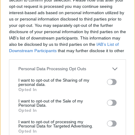
opt-out request is processed you may continue seeing
Przed Tobą tylko 1 pytanie. Odpowiedz na nie w
interest-based ads based on personal information utilized by
czasie poniżej minuty!
us or personal information disclosed to third parties prior to
your opt-out. You may separately opt-out of the further
disclosure of your personal information by third parties on the
Out Of The Box
IAB’s list of downstream participants. This information may
56 lat temu
also be disclosed by us to third parties on the
IAB’s List of
Popularne
Downstream Participants
that may further disclose it to other
third parties.
4.4k
178
Personal Data Processing Opt Outs
Odgadniesz, kto ukradł klejnoty na
statku?
I want to opt-out of the Sharing of my
personal data.
Opted In
Zagadka na logikę i przytomność umysłu. Nie daj
się zmylić!
I want to opt-out of the Sale of my
Personal Data.
Opted In
Mentalista
56 lat temu
I want to opt-out of processing my
Personal Data for Targeted Advertising.
Popularne
Opted In