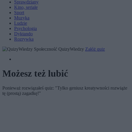
Sprawdziany
Kino, seriale
Sport
Muzyka
Ludzie
Psychologia
Dyktando
Rozrywka
Społeczność QuizyWiedzy
Załóż quiz
Możesz też lubić
Ponieważ rozwiązałeś quiz: "Tylko geniusz kreatywności rozwiąże
tę (prostą) zagadkę!"