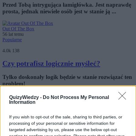
Przed Tobą intrygująca łamigłówka. Jest naprawdę
prosta, jednak niewiele osób jest w stanie ją ...
Out Of The Box
56 lat temu
Popularne
4.0k
138
Czy potrafisz logicznie myśleć?
Tylko doskonały logik będzie w stanie rozwiązać ten
problem!
QuizyWiedzy -
Do Not Process My Personal
Mentalista
Information
56 lat temu
Popularne
If you wish to opt-out of the sale, sharing to third parties, or
5.4k
264
processing of your personal or sensitive information for
targeted advertising by us, please use the below opt-out
Najkrótszy test na inteligencję!
section to confirm your selection. Please note that after your