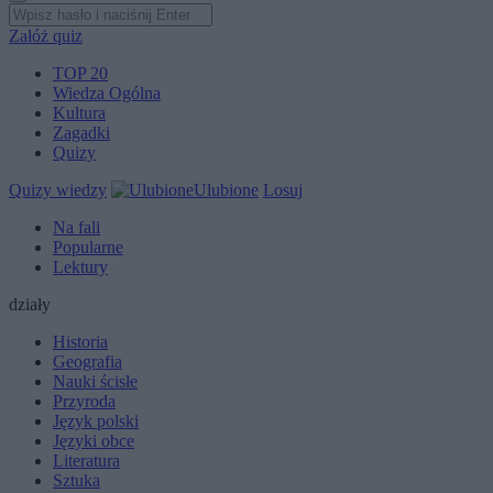
Załóż quiz
TOP 20
Wiedza Ogólna
Kultura
Zagadki
Quizy
Quizy wiedzy
Ulubione
Losuj
Na fali
Popularne
Lektury
działy
Historia
Geografia
Nauki ścisłe
Przyroda
Język polski
Języki obce
Literatura
Sztuka