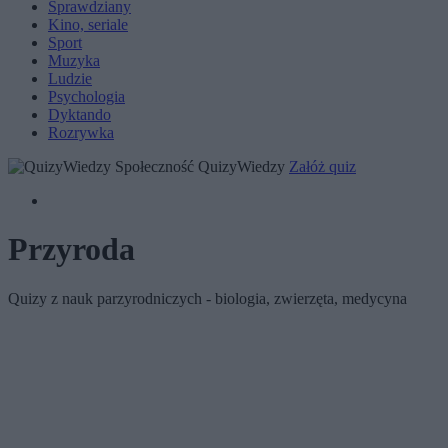
Sprawdziany
Kino, seriale
Sport
Muzyka
Ludzie
Psychologia
Dyktando
Rozrywka
Społeczność QuizyWiedzy
Załóż quiz
Przyroda
Quizy z nauk parzyrodniczych - biologia, zwierzęta, medycyna