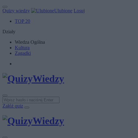
Quizy wiedzy
Ulubione
Losuj
TOP 20
Działy
Wiedza Ogólna
Kultura
Zagadki
Załóż quiz