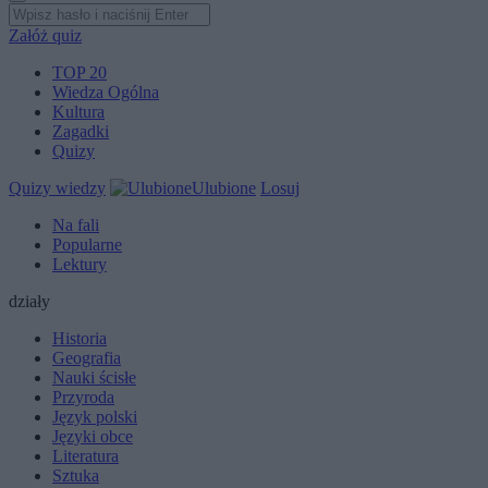
Załóż quiz
TOP 20
Wiedza Ogólna
Kultura
Zagadki
Quizy
Quizy wiedzy
Ulubione
Losuj
Na fali
Popularne
Lektury
działy
Historia
Geografia
Nauki ścisłe
Przyroda
Język polski
Języki obce
Literatura
Sztuka