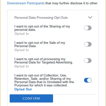
Downstream Participants
that may further disclose it to other
third parties.
Personal Data Processing Opt Outs
I want to opt-out of the Sharing of my
personal data.
Działy
Opted In
I want to opt-out of the Sale of my
Wiedza ogólna
Historia
Geografia
Zagadki
Nauki ścisłe
Przyroda
Język polski
Języki obce
Personal Data.
Literatura
Sztuka
Kultura
Polityka
Kino, seriale
Sport
Muzyka
Ludzie
Psychologia
Religia
Opted In
Rozrywka
I want to opt-out of processing my
Personal Data for Targeted Advertising.
Opted In
I want to opt-out of Collection, Use,
Retention, Sale, and/or Sharing of my
Personal Data that Is Unrelated with the
Purposes for which it was collected.
Opted Out
CONFIRM
Rozpoznasz filmy z ostatnich 25 lat polskiego