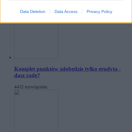
kina po jednym kadrze?
Data Deletion
Data Access
Privacy Policy
4556 rozwiązań
Komplet punktów zdobędzie tylko erudyta -
dasz radę?
4432 rozwiązania