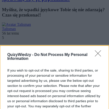
Myślisz, że wpadki językowe Tobie się nie zdarzają?
Czas się przekonać!
Talisman
56 lat temu
5
9.6k
442
QuizyWiedzy -
Do Not Process My Personal
Co tutaj NIE pasuje?
Information
W każdym zestawie czterech odpowiedzi kryje się
If you wish to opt-out of the sale, sharing to third parties, or
jedna, która nie pasuje do pozostałych. Czy będ...
processing of your personal or sensitive information for
targeted advertising by us, please use the below opt-out
section to confirm your selection. Please note that after your
CrissCross
opt-out request is processed you may continue seeing
56 lat temu
6
interest-based ads based on personal information utilized by
us or personal information disclosed to third parties prior to
11.3k
441
your opt-out. You may separately opt-out of the further