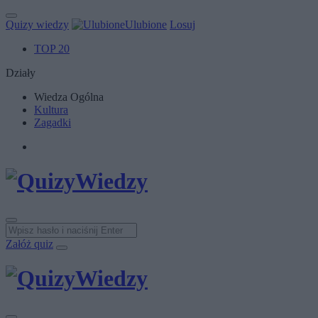
Quizy wiedzy
Ulubione
Losuj
TOP 20
Działy
Wiedza Ogólna
Kultura
Zagadki
Załóż quiz