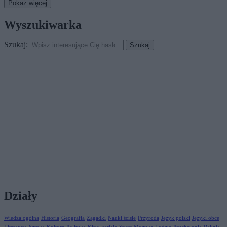
Pokaż więcej
Wyszukiwarka
Szukaj:
Działy
Wiedza ogólna
Historia
Geografia
Zagadki
Nauki ścisłe
Przyroda
Język polski
Języki obce