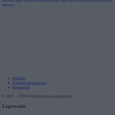
Literatura
Sztuka
Kultura
Polityka
Kino, seriale
Sport
Muzyka
Ludzie
Psychologia
Religia
Rozrywka
Kontakt
Polityka prywatności
Regulamin
© 2017 - 2020 Wszelkie prawa zastrzeżone
Logowanie