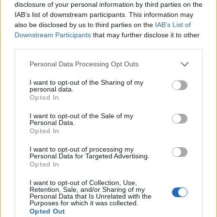
disclosure of your personal information by third parties on the
Jesteś intelektualnym mocarzem... czy
IAB’s list of downstream participants. This information may
raczej słabeuszem?
also be disclosed by us to third parties on the
IAB’s List of
Downstream Participants
that may further disclose it to other
Piętnaście pytań sprawdzających Twoją kondycję
third parties.
intelektualną! Gotowy? Do dzieła zatem.
Personal Data Processing Opt Outs
I want to opt-out of the Sharing of my
Wieczny Student
personal data.
56 lat temu
Opted In
7
I want to opt-out of the Sale of my
6.9k
426
Personal Data.
Opted In
15 pytań z kultury, na które wypada znać
I want to opt-out of processing my
odpowiedź
Personal Data for Targeted Advertising.
Opted In
Przed Tobą prawdziwa kulturalna mozaika. Czy
I want to opt-out of Collection, Use,
życzenia powodzenia będą Ci potrzebne? :)
Retention, Sale, and/or Sharing of my
Personal Data that Is Unrelated with the
Purposes for which it was collected.
Opted Out
Mała Mi