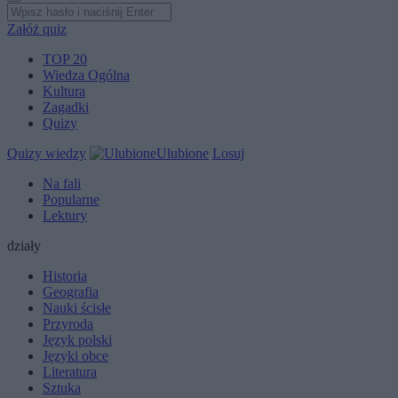
Załóż quiz
TOP 20
Wiedza Ogólna
Kultura
Zagadki
Quizy
Quizy wiedzy
Ulubione
Losuj
Na fali
Popularne
Lektury
działy
Historia
Geografia
Nauki ścisłe
Przyroda
Język polski
Języki obce
Literatura
Sztuka