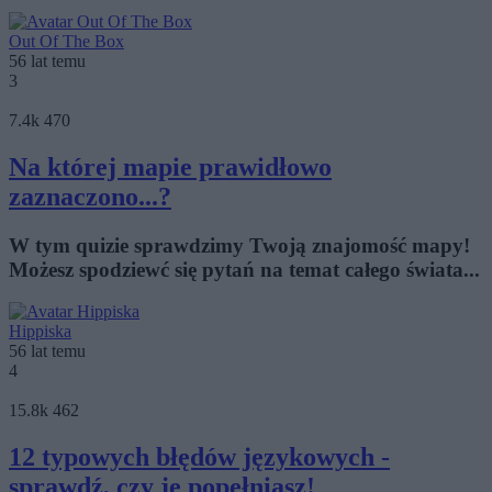
Out Of The Box
56 lat temu
3
7.4k
470
Na której mapie prawidłowo
zaznaczono...?
W tym quizie sprawdzimy Twoją znajomość mapy!
Możesz spodziewć się pytań na temat całego świata...
Hippiska
56 lat temu
4
15.8k
462
12 typowych błędów językowych -
sprawdź, czy je popełniasz!