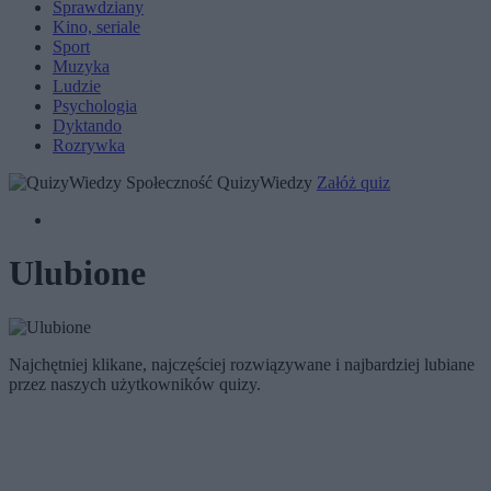
Sprawdziany
Kino, seriale
Sport
Muzyka
Ludzie
Psychologia
Dyktando
Rozrywka
Społeczność QuizyWiedzy
Załóż quiz
Ulubione
Najchętniej klikane, najczęściej rozwiązywane i najbardziej lubiane
przez naszych użytkowników quizy.