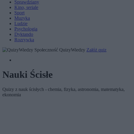
Sprawdziany
Kino, seriale
Sport
Muzyka
Ludzie
Psychologia
Dyktando
Rozrywka
Społeczność QuizyWiedzy
Załóż quiz
Nauki Ścisłe
Quizy z nauk ścisłych - chemia, fizyka, astronomia, matematyka,
ekonomia