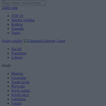
Załóż quiz
TOP 20
Wiedza Ogólna
Kultura
Zagadki
Quizy
Quizy wiedzy
Ulubione
Losuj
Na fali
Popularne
Lektury
działy
Historia
Geografia
Nauki ścisłe
Przyroda
Język polski
Języki obce
Literatura
Sztuka