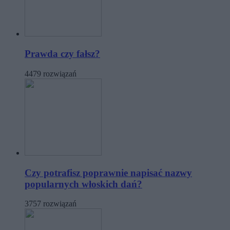
Prawda czy fałsz?
4479 rozwiązań
Czy potrafisz poprawnie napisać nazwy
popularnych włoskich dań?
3757 rozwiązań