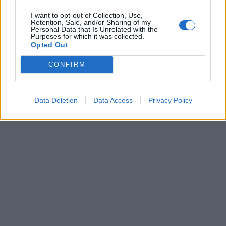
Wyszukiwarka
I want to opt-out of Collection, Use,
Szukaj:
Retention, Sale, and/or Sharing of my
Personal Data that Is Unrelated with the
Purposes for which it was collected.
Polecamy
Opted Out
CONFIRM
Quizy
Quizy historyczne
Quizy geograficzne
Matura
Test na inteligencję
Testy
psychologiczne
Testy z lektur
Quizy dla dzieci
Quizy piłkarskie
Quiz wiedzy o Polsce
Zagadki
Zagadki logiczne
Quizy o zwierzętach
Lektury szkolne
Data Deletion
Data Access
Privacy Policy