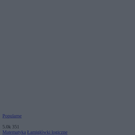
Popularne
5.0k
351
Matematyka
Łamigłówki logiczne