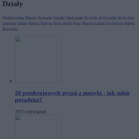
Działy
Wiedza ogólna
Historia
Geografia
Zagadki
Nauki ścisłe
Przyroda
Język polski
Języki obce
Literatura
Sztuka
Kultura
Polityka
Kino, seriale
Sport
Muzyka
Ludzie
Psychologia
Religia
Rozrywka
20 przekrojowych pytań z muzyki - jak sobie
poradzisz?
1915 rozwiązań