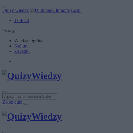
Quizy wiedzy
Ulubione
Losuj
TOP 20
Działy
Wiedza Ogólna
Kultura
Zagadki
Załóż quiz