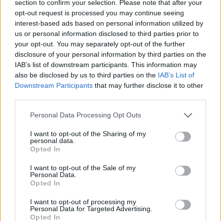
section to confirm your selection. Please note that after your
opt-out request is processed you may continue seeing
Zjawiska fizyczne są powszechnie obecne w naszym
interest-based ads based on personal information utilized by
życiu. To, że teraz siedzisz, również wynika z...
us or personal information disclosed to third parties prior to
your opt-out. You may separately opt-out of the further
Talisman
disclosure of your personal information by third parties on the
56 lat temu
IAB’s list of downstream participants. This information may
Popularne
also be disclosed by us to third parties on the
IAB’s List of
Downstream Participants
that may further disclose it to other
8.4k
178
third parties.
Astronomia
Fizyka
Matematyka
Wiedza ogólna
Personal Data Processing Opt Outs
16 pytań z nauk ścisłych, na które każdy
dorosły powinien znać odpowiedź!
I want to opt-out of the Sharing of my
personal data.
Opted In
Nawet jeśli w głębi duszy czujesz się humanistą,
odpowiedzi na te pytania po prostu wstyd nie z...
I want to opt-out of the Sale of my
Personal Data.
Opted In
Talisman
56 lat temu
I want to opt-out of processing my
Personal Data for Targeted Advertising.
Opted In