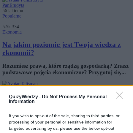
PanErudyta
56 lat temu
Popularne
5.5k
334
Ekonomia
Na jakim poziomie jest Twoja wiedza z
ekonomii?
Rozumiesz prawa, które rządzą gospodarką? Znasz
podstawowe pojęcia ekonomiczne? Przygotuj się,...
Talisman
56 lat temu
QuizyWiedzy -
Do Not Process My Personal
Popularne
Information
5.9k
316
Fizyka
If you wish to opt-out of the sale, sharing to third parties, or
processing of your personal or sensitive information for
Jak dobrze znasz fizykę?
targeted advertising by us, please use the below opt-out