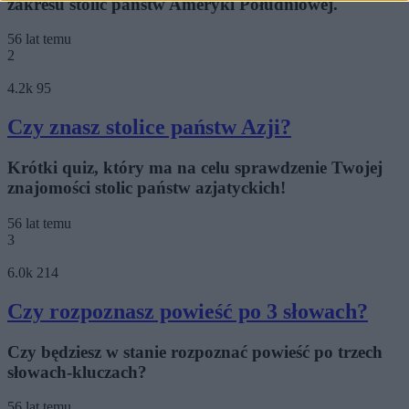
zakresu stolic państw Ameryki Południowej.
56 lat temu
2
4.2k
95
Czy znasz stolice państw Azji?
Krótki quiz, który ma na celu sprawdzenie Twojej
znajomości stolic państw azjatyckich!
56 lat temu
3
6.0k
214
Czy rozpoznasz powieść po 3 słowach?
Czy będziesz w stanie rozpoznać powieść po trzech
słowach-kluczach?
56 lat temu