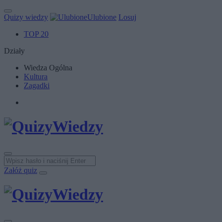
Quizy wiedzy
Ulubione
Losuj
TOP 20
Działy
Wiedza Ogólna
Kultura
Zagadki
Załóż quiz