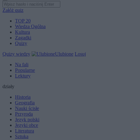
Załóż quiz
TOP 20
Wiedza Ogólna
Kultura
Zagadki
Quizy
Quizy wiedzy
Ulubione
Losuj
Na fali
Popularne
Lektury
działy
Historia
Geografia
Nauki ścisłe
Przyroda
Język polski
Języki obce
Literatura
Sztuka