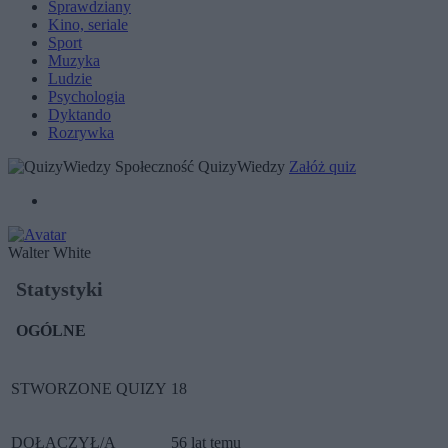
Sprawdziany
Kino, seriale
Sport
Muzyka
Ludzie
Psychologia
Dyktando
Rozrywka
Społeczność QuizyWiedzy
Załóż quiz
Walter White
Statystyki
OGÓLNE
STWORZONE QUIZY
18
DOŁĄCZYŁ/A
56 lat temu