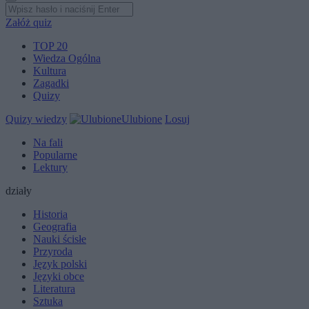
Załóż quiz
TOP 20
Wiedza Ogólna
Kultura
Zagadki
Quizy
Quizy wiedzy
Ulubione
Losuj
Na fali
Popularne
Lektury
działy
Historia
Geografia
Nauki ścisłe
Przyroda
Język polski
Języki obce
Literatura
Sztuka