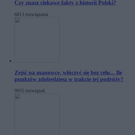
Czy znasz ciekawe fakty z historii Polski?
6813 rozwiązania
Zejść na manowce, włóczyć się bez celu... Ile
punktów zdobędziesz w trakcie tej podróży?
9935 rozwiązań