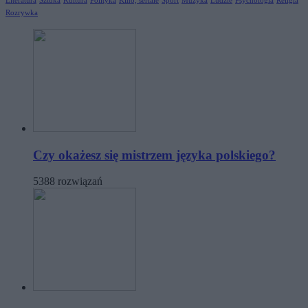
Literatura
Sztuka
Kultura
Polityka
Kino, seriale
Sport
Muzyka
Ludzie
Psychologia
Religia
Rozrywka
Czy okażesz się mistrzem języka polskiego?
5388 rozwiązań