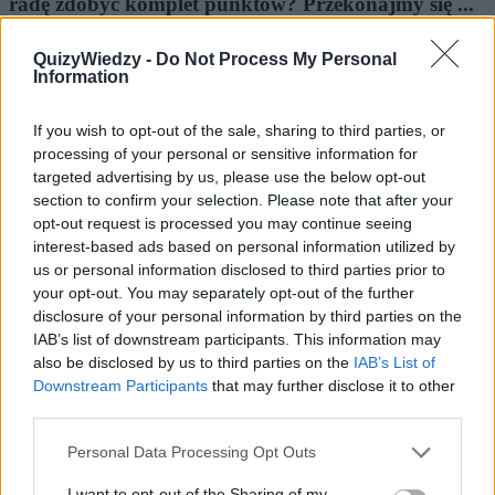
radę zdobyć komplet punktów? Przekonajmy się ...
QuizyWiedzy -
Do Not Process My Personal
Hippiska
Information
56 lat temu
Popularne
If you wish to opt-out of the sale, sharing to third parties, or
3.3k
129
processing of your personal or sensitive information for
Biologia
targeted advertising by us, please use the below opt-out
section to confirm your selection. Please note that after your
Biologia - ile pamiętasz z podstawówki?
opt-out request is processed you may continue seeing
interest-based ads based on personal information utilized by
Czym są endorfiny? Jakie zwierzęta szkolił Pawłow?
us or personal information disclosed to third parties prior to
Ile zębów ma człowiek? Sprawdź, co pamiętasz...
your opt-out. You may separately opt-out of the further
disclosure of your personal information by third parties on the
IAB’s list of downstream participants. This information may
AnnaBoleyn
also be disclosed by us to third parties on the
IAB’s List of
56 lat temu
Downstream Participants
that may further disclose it to other
third parties.
Wyszukiwarka
Personal Data Processing Opt Outs
Szukaj:
I want to opt-out of the Sharing of my