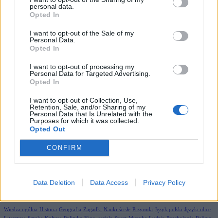
Polecamy
personal data.
Opted In
Quizy
Quizy historyczne
Quizy geograficzne
Matura
Test na inteligencję
Testy
I want to opt-out of the Sale of my
psychologiczne
Testy z lektur
Quizy dla dzieci
Quizy piłkarskie
Quiz wiedzy o Polsce
Personal Data.
Zagadki
Zagadki logiczne
Quizy o zwierzętach
Lektury szkolne
Opted In
I want to opt-out of processing my
Personal Data for Targeted Advertising.
Opted In
I want to opt-out of Collection, Use,
Retention, Sale, and/or Sharing of my
Personal Data that Is Unrelated with the
Purposes for which it was collected.
Opted Out
CONFIRM
Data Deletion
Data Access
Privacy Policy
Działy
Wiedza ogólna
Historia
Geografia
Zagadki
Nauki ścisłe
Przyroda
Język polski
Języki obce