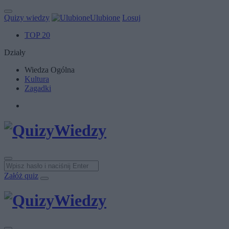
Quizy wiedzy
Ulubione
Losuj
TOP 20
Działy
Wiedza Ogólna
Kultura
Zagadki
Załóż quiz