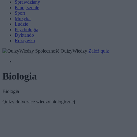
Sprawdziany
Kino, seriale
Sport
Muzyka
Ludzie
Psychologia
Dyktando
Rozrywka
Społeczność QuizyWiedzy
Załóż quiz
Biologia
Biologia
Quizy dotyczące wiedzy biologicznej.