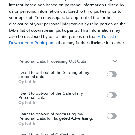
Najsłynniejsze bitwy w historii świata -
interest-based ads based on personal information utilized by
czy wiesz, kto je wygrał?
us or personal information disclosed to third parties prior to
your opt-out. You may separately opt-out of the further
Niby wszyscy to wiedzą, ale jak zaczynamy
disclosure of your personal information by third parties on the
sprawdzać, to okazuje się, że z tą wiedzą bywa
IAB’s list of downstream participants. This information may
różnie...
also be disclosed by us to third parties on the
IAB’s List of
Downstream Participants
that may further disclose it to other
56 lat temu
third parties.
4
Personal Data Processing Opt Outs
7.7k
172
I want to opt-out of the Sharing of my
Najważniejsze daty z historii Polski -
personal data.
Opted In
znasz je?
I want to opt-out of the Sale of my
Przypomnij sobie szkolne czasy i odpowiedz na kilka
Personal Data.
Opted In
pytań. Dzięki nim dowiesz się, czy masz ele...
I want to opt-out of processing my
56 lat temu
Personal Data for Targeted Advertising.
5
Opted In
12.6k
260
I want to opt-out of Collection, Use,