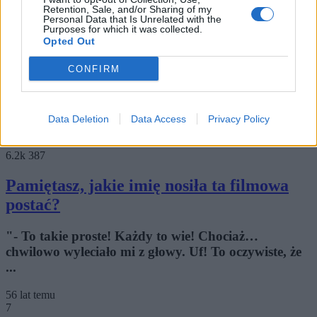
Retention, Sale, and/or Sharing of my
Personal Data that Is Unrelated with the
Czy wiesz więcej niż statystyczny
Purposes for which it was collected.
Europejczyk?
Opted Out
CONFIRM
Oto pytania, z którymi większość mieszkańców
Europy źle sobie radzi. Czy Ty także zaliczasz się...
56 lat temu
Data Deletion
Data Access
Privacy Policy
6
6.2k
387
Pamiętasz, jakie imię nosiła ta filmowa
postać?
"- To takie proste! Każdy to wie! Chociaż…
chwilowo wyleciało mi z głowy. Uf! To oczywiste, że
...
56 lat temu
7