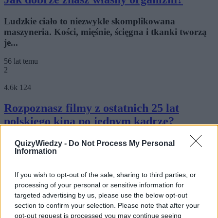
Ludzkie ciało to niezwykle skomplikowana
maszyneria. Kości, mięśnie, ścięgna i tkanki tworzą
je...
56 lat temu
2
4.6k
124
Rozpoznasz filmy z ostatnich 25 lat
polskiego kina po jednym kadrze?
25 lat - 25 filmów - odgadnij film z każdego roku
QuizyWiedzy -
Do Not Process My Personal
Information
ostatniego ćwierćwiecza. Czas start!
56 lat temu
If you wish to opt-out of the sale, sharing to third parties, or
3
processing of your personal or sensitive information for
targeted advertising by us, please use the below opt-out
3.5k
81
section to confirm your selection. Please note that after your
opt-out request is processed you may continue seeing