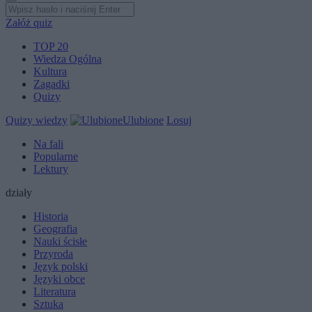
Załóż quiz
TOP 20
Wiedza Ogólna
Kultura
Zagadki
Quizy
Quizy wiedzy
Ulubione
Losuj
Na fali
Popularne
Lektury
działy
Historia
Geografia
Nauki ścisłe
Przyroda
Język polski
Języki obce
Literatura
Sztuka