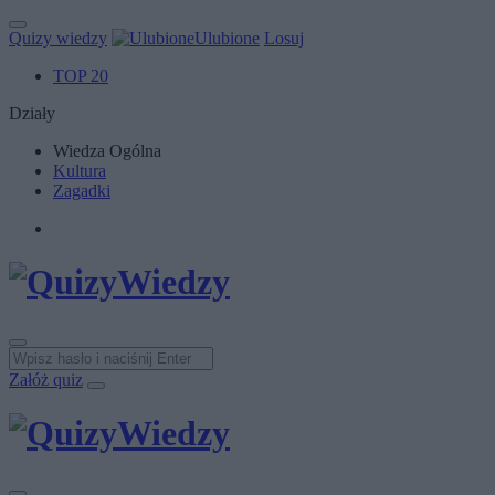
Quizy wiedzy
Ulubione
Losuj
TOP 20
Działy
Wiedza Ogólna
Kultura
Zagadki
Załóż quiz