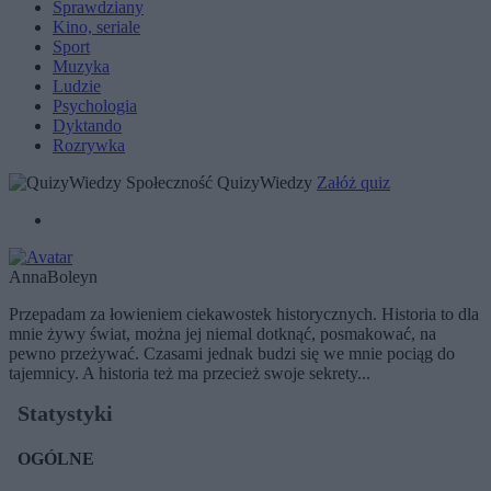
Sprawdziany
Kino, seriale
Sport
Muzyka
Ludzie
Psychologia
Dyktando
Rozrywka
Społeczność QuizyWiedzy
Załóż quiz
AnnaBoleyn
Przepadam za łowieniem ciekawostek historycznych. Historia to dla
mnie żywy świat, można jej niemal dotknąć, posmakować, na
pewno przeżywać. Czasami jednak budzi się we mnie pociąg do
tajemnicy. A historia też ma przecież swoje sekrety...
Statystyki
OGÓLNE