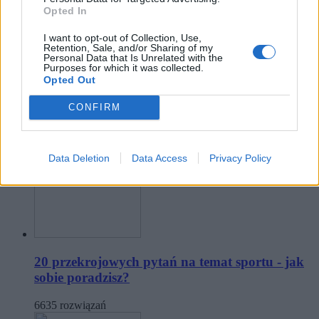
Opted In
I want to opt-out of Collection, Use,
Retention, Sale, and/or Sharing of my
Działy
Personal Data that Is Unrelated with the
Purposes for which it was collected.
Opted Out
Wiedza ogólna
Historia
Geografia
Zagadki
Nauki ścisłe
Przyroda
Język polski
Języki obce
Literatura
Sztuka
Kultura
Polityka
Kino, seriale
Sport
Muzyka
Ludzie
Psychologia
Religia
CONFIRM
Rozrywka
Data Deletion
Data Access
Privacy Policy
20 przekrojowych pytań na temat sportu - jak
sobie poradzisz?
6635 rozwiązań