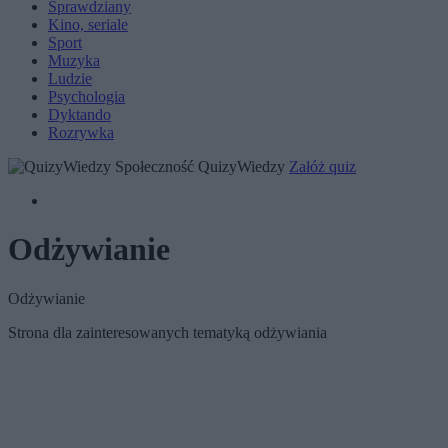
Sprawdziany
Kino, seriale
Sport
Muzyka
Ludzie
Psychologia
Dyktando
Rozrywka
Społeczność QuizyWiedzy
Załóż quiz
Odżywianie
Odżywianie
Strona dla zainteresowanych tematyką odżywiania