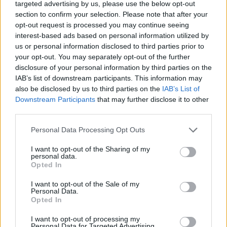
targeted advertising by us, please use the below opt-out
Out Of The Box
section to confirm your selection. Please note that after your
56 lat temu
opt-out request is processed you may continue seeing
Wyszukiwarka
interest-based ads based on personal information utilized by
us or personal information disclosed to third parties prior to
Szukaj:
your opt-out. You may separately opt-out of the further
disclosure of your personal information by third parties on the
Polecamy
IAB’s list of downstream participants. This information may
also be disclosed by us to third parties on the
IAB’s List of
Downstream Participants
that may further disclose it to other
Quizy
Quizy historyczne
Quizy geograficzne
Matura
Test na inteligencję
Testy
third parties.
psychologiczne
Testy z lektur
Quizy dla dzieci
Quizy piłkarskie
Quiz wiedzy o Polsce
Zagadki
Zagadki logiczne
Quizy o zwierzętach
Lektury szkolne
Personal Data Processing Opt Outs
I want to opt-out of the Sharing of my
personal data.
Opted In
I want to opt-out of the Sale of my
Personal Data.
Opted In
I want to opt-out of processing my
Personal Data for Targeted Advertising.