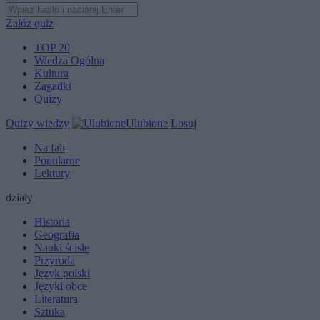
Załóż quiz
TOP 20
Wiedza Ogólna
Kultura
Zagadki
Quizy
Quizy wiedzy
Ulubione
Losuj
Na fali
Popularne
Lektury
działy
Historia
Geografia
Nauki ścisłe
Przyroda
Język polski
Języki obce
Literatura
Sztuka