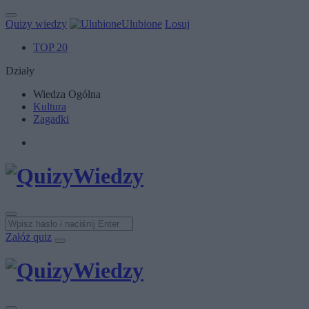
Quizy wiedzy
Ulubione
Losuj
TOP 20
Działy
Wiedza Ogólna
Kultura
Zagadki
Załóż quiz