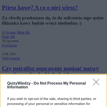
Pijesz kawę? A co o niej wiesz?
Za chwilę przekonasz się, że do zaliczenia tego quizu
filiżanka kawy będzie wręcz niezbędna :)
Mała Mi
56 lat temu
Popularne
3.8k
244
Odżywianie
Czy potrafisz poprawnie napisać nazwy
popularnych włoskich dań?
QuizyWiedzy -
Do Not Process My Personal
Należysz do fanów włoskich makaronów z
Information
aromatycznymi sosami? Zobacz, czy wiesz, jak
przeliter...
If you wish to opt-out of the sale, sharing to third parties, or
processing of your personal or sensitive information for