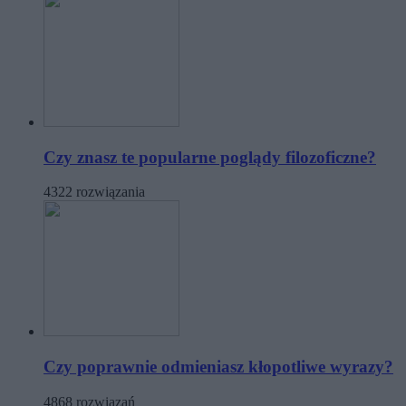
Czy znasz te popularne poglądy filozoficzne?
4322 rozwiązania
Czy poprawnie odmieniasz kłopotliwe wyrazy?
4868 rozwiązań