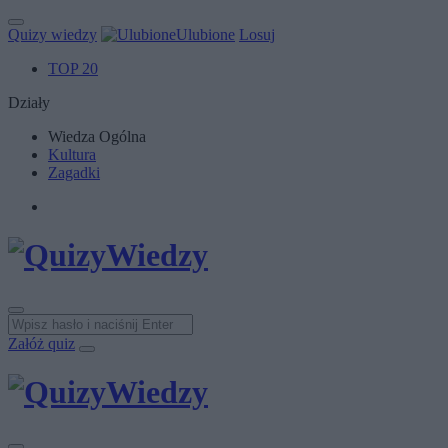
Quizy wiedzy
Ulubione
Losuj
TOP 20
Działy
Wiedza Ogólna
Kultura
Zagadki
Załóż quiz