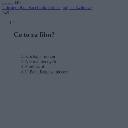
349
Udostępnij na Facebooku
Udostępnij na Twitterze
349
1
Co to za film?
Kochaj albo rzuć
Nie ma mocnych
Sami swoi
U Pana Boga za piecem