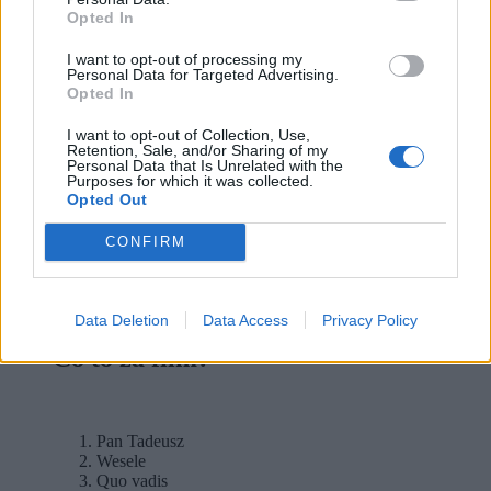
Opted In
Kogel mogel
Nie lubię poniedziałku
I want to opt-out of processing my
Co mi zrobisz, jak mnie złapiesz?
Personal Data for Targeted Advertising.
Cafe pod Minogą
Opted In
9
I want to opt-out of Collection, Use,
Co to za film?
Retention, Sale, and/or Sharing of my
Personal Data that Is Unrelated with the
Purposes for which it was collected.
Opted Out
Daleko od szosy
CONFIRM
Małżeństwo z rozsądku
Nie ma róży bez ognia
Nie ma mocnych
10
Data Deletion
Data Access
Privacy Policy
Co to za film?
Pan Tadeusz
Wesele
Quo vadis