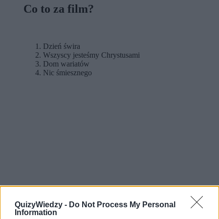
Co to za film?
Dzień świra
Wszyscy jesteśmy Chrystusami
Dom wariatów
Nic śmiesznego
QuizyWiedzy -
Do Not Process My Personal
Information