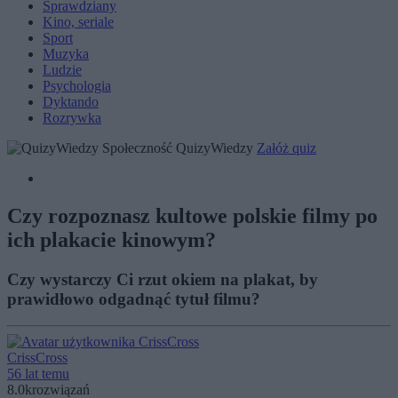
Sprawdziany
Kino, seriale
Sport
Muzyka
Ludzie
Psychologia
Dyktando
Rozrywka
Społeczność QuizyWiedzy
Załóż quiz
Czy rozpoznasz kultowe polskie filmy po
ich plakacie kinowym?
Czy wystarczy Ci rzut okiem na plakat, by
prawidłowo odgadnąć tytuł filmu?
CrissCross
56 lat temu
8.0k
rozwiązań