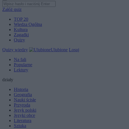
Załóż quiz
TOP 20
Wiedza Ogólna
Kultura
Zagadki
Quizy
Quizy wiedzy
Ulubione
Losuj
Na fali
Popularne
Lektury
działy
Historia
Geografia
Nauki ścisłe
Przyroda
Język polski
Języki obce
Literatura
Sztuka