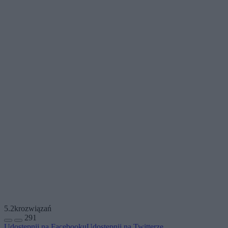
5.2k
rozwiązań
291
Udostępnij na Facebooku
Udostępnij na Twitterze