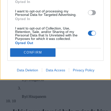
Opted In
Włoch
I want to opt-out of processing my
Personal Data for Targeted Advertising.
Opted In
Rosji
9
I want to opt-out of Collection, Use,
Retention, Sale, and/or Sharing of my
Personal Data that Is Unrelated with the
Jakiej narodowości był genialny
Purposes for which it was collected.
inżynier i wynalazca Nikola Tesla?
Opted Out
CONFIRM
Był Serbem
Data Deletion
Data Access
Privacy Policy
Był Bułgarem
Był Hiszpanem
10