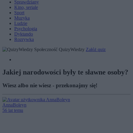
Sprawdziany
Kino, seriale
Sport
Muzyka
Ludzie
Psychologia
Dyktando
Rozrywka
Społeczność QuizyWiedzy
Załóż quiz
Jakiej narodowości były te sławne osoby?
Wiesz albo nie wiesz - przekonajmy się!
AnnaBoleyn
56 lat temu