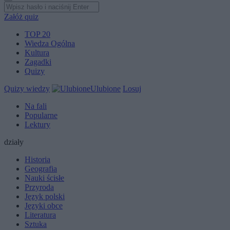
Załóż quiz
TOP 20
Wiedza Ogólna
Kultura
Zagadki
Quizy
Quizy wiedzy
Ulubione
Losuj
Na fali
Popularne
Lektury
działy
Historia
Geografia
Nauki ścisłe
Przyroda
Język polski
Języki obce
Literatura
Sztuka