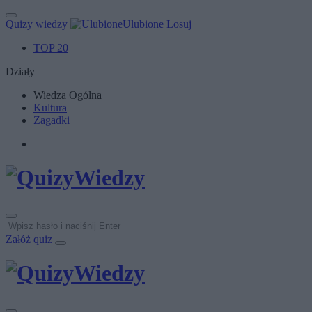
Quizy wiedzy
Ulubione
Losuj
TOP 20
Działy
Wiedza Ogólna
Kultura
Zagadki
Załóż quiz