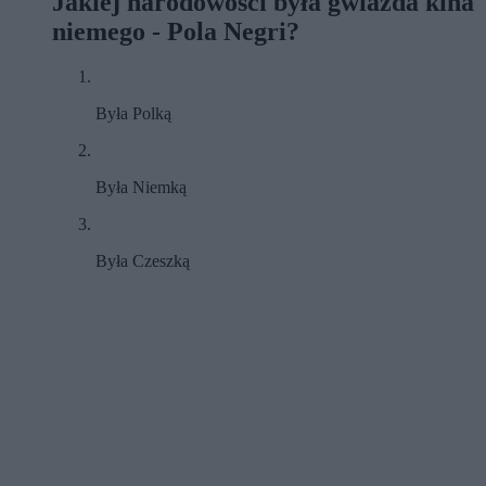
Jakiej narodowości była gwiazda kina
niemego - Pola Negri?
Była Polką
Była Niemką
Była Czeszką