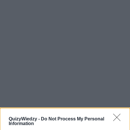
7
QuizyWiedzy -
Do Not Process My Personal
Information
Jakiej narodowości był malarz