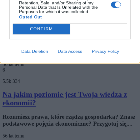
Retention, Sale, and/or Sharing of my
Personal Data that Is Unrelated with the
6.6k
272
Purposes for which it was collected.
Opted Out
Na jakim poziomie jest Twoja wiedza
CONFIRM
filmowa?
Quiz dla kinomaniaków, którzy nie wyobrażają
Data Deletion
Data Access
Privacy Policy
sobie życia bez filmów!
56 lat temu
6
5.5k
334
Na jakim poziomie jest Twoja wiedza z
ekonomii?
Rozumiesz prawa, które rządzą gospodarką? Znasz
podstawowe pojęcia ekonomiczne? Przygotuj się,...
56 lat temu