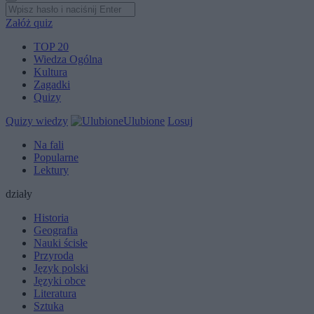
Załóż quiz
TOP 20
Wiedza Ogólna
Kultura
Zagadki
Quizy
Quizy wiedzy
Ulubione
Losuj
Na fali
Popularne
Lektury
działy
Historia
Geografia
Nauki ścisłe
Przyroda
Język polski
Języki obce
Literatura
Sztuka