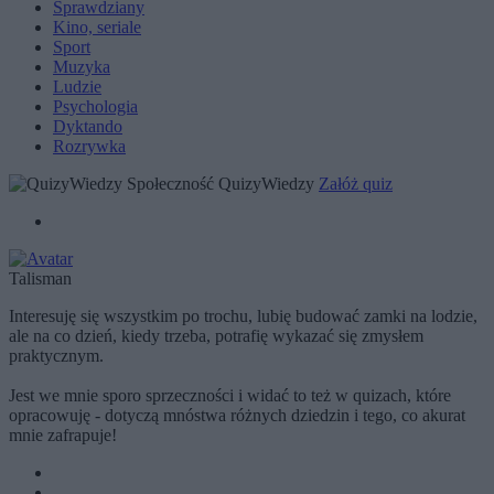
Sprawdziany
Kino, seriale
Sport
Muzyka
Ludzie
Psychologia
Dyktando
Rozrywka
Społeczność QuizyWiedzy
Załóż quiz
Talisman
Interesuję się wszystkim po trochu, lubię budować zamki na lodzie,
ale na co dzień, kiedy trzeba, potrafię wykazać się zmysłem
praktycznym.
Jest we mnie sporo sprzeczności i widać to też w quizach, które
opracowuję - dotyczą mnóstwa różnych dziedzin i tego, co akurat
mnie zafrapuje!