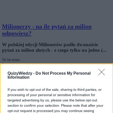
Milionerzy - na ile pytań za milion
odpowiesz?
W polskiej edycji Milionerów padło dwanaście
pytań za milion złotych - z czego tylko na jedno (...
56 lat temu
2
QuizyWiedzy -
Do Not Process My Personal
5.1k
106
Information
Czy zdałbyś maturę z WOS-u?
If you wish to opt-out of the sale, sharing to third parties, or
Myślisz, że matura z Wiedzy o Społeczeństwie to
processing of your personal or sensitive information for
targeted advertising by us, please use the below opt-out
pestka? Przekonajmy się, jak sobie poradzisz!
section to confirm your selection. Please note that after your
56 lat temu
opt-out request is processed you may continue seeing