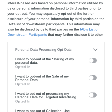
3
interest-based ads based on personal information utilized by
us or personal information disclosed to third parties prior to
9.6k
50
your opt-out. You may separately opt-out of the further
disclosure of your personal information by third parties on the
15 polskich komedii wszech czasów -
IAB’s list of downstream participants. This information may
rozpoznasz je po jednym kadrze?
also be disclosed by us to third parties on the
IAB’s List of
Downstream Participants
that may further disclose it to other
Kultowe komedie, które wszyscy kochamy i wciąż
third parties.
bawią nas do łez. Sprawdzimy, czy rozpoznasz je...
Personal Data Processing Opt Outs
56 lat temu
I want to opt-out of the Sharing of my
4
personal data.
Opted In
8.1k
422
I want to opt-out of the Sale of my
12 trudnych słów, które warto znać -
Personal Data.
Opted In
kojarzysz je?
I want to opt-out of processing my
Sprawdź, jak sobie z nimi poradzisz. Powodzenia :)
Personal Data for Targeted Advertising.
Opted In
56 lat temu
I want to opt-out of Collection, Use,
5