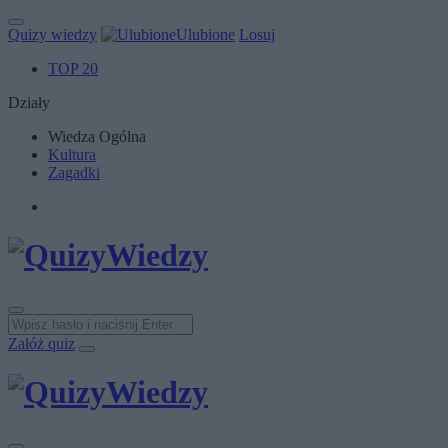
Quizy wiedzy
Ulubione
Losuj
TOP 20
Działy
Wiedza Ogólna
Kultura
Zagadki
Załóż quiz