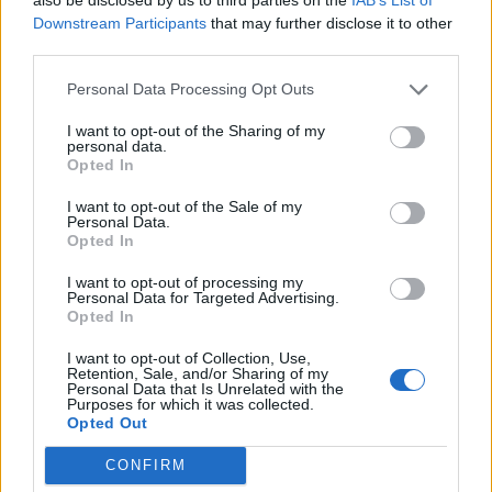
Downstream Participants
that may further disclose it to other
podróży?
third parties.
Tu oprócz wiedzy liczy się także umiejętność
Personal Data Processing Opt Outs
kojarzenia faktów. Spróbuj nie zbaczać z drogi :) ...
I want to opt-out of the Sharing of my
4
personal data.
Opted In
9.3k
85
I want to opt-out of the Sale of my
Personal Data.
Czy zgadniesz, który wyraz został
Opted In
usunięty z tytułu książki?
I want to opt-out of processing my
Personal Data for Targeted Advertising.
Czy uda Ci się wskazać brakujące ogniwo, czy
Opted In
jednak wpadniesz w zastawioną pułapkę? Dobrej
za...
I want to opt-out of Collection, Use,
Retention, Sale, and/or Sharing of my
Personal Data that Is Unrelated with the
5
Purposes for which it was collected.
Opted Out
8.7k
269
CONFIRM
Bunt w sztuce - tylko nieliczni poradzą