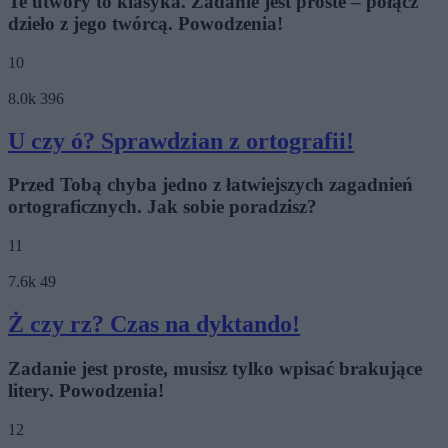
Te utwory to klasyka. Zadanie jest proste – połącz
dzieło z jego twórcą. Powodzenia!
10
8.0k
396
U czy ó? Sprawdzian z ortografii!
Przed Tobą chyba jedno z łatwiejszych zagadnień
ortograficznych. Jak sobie poradzisz?
11
7.6k
49
Ż czy rz? Czas na dyktando!
Zadanie jest proste, musisz tylko wpisać brakujące
litery. Powodzenia!
12