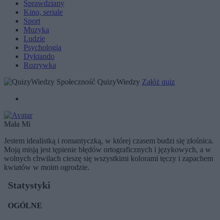
Sprawdziany
Kino, seriale
Sport
Muzyka
Ludzie
Psychologia
Dyktando
Rozrywka
Społeczność QuizyWiedzy
Załóż quiz
Mała Mi
Jestem idealistką i romantyczką, w której czasem budzi się złośnica.
Moją misją jest tępienie błędów ortograficznych i językowych, a w
wolnych chwilach cieszę się wszystkimi kolorami tęczy i zapachem
kwiatów w moim ogrodzie.
Statystyki
OGÓLNE