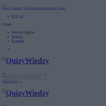
Quizy wiedzy
Ulubione
Losuj
TOP 20
Działy
Wiedza Ogólna
Kultura
Zagadki
Załóż quiz