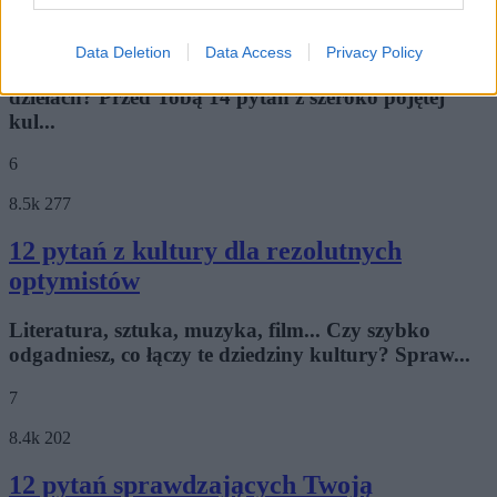
sobie z tymi pytaniami
Data Deletion
Data Access
Privacy Policy
Jak motyw buntu traktowali artyści w swoich
dziełach? Przed Tobą 14 pytań z szeroko pojętej
kul...
6
8.5k
277
12 pytań z kultury dla rezolutnych
optymistów
Literatura, sztuka, muzyka, film... Czy szybko
odgadniesz, co łączy te dziedziny kultury? Spraw...
7
8.4k
202
12 pytań sprawdzających Twoją