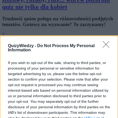
quiz nie tylko dla kobiet
Trudność quizu polega na różnorodności podjętych
tematów. Gotowy na wyzwanie? To zaczynamy!
2
11.7k
152
QuizyWiedzy -
Do Not Process My Personal
Information
Tylko osoby błyskotliwe przejdą
zwycięsko przez tę próbę!
If you wish to opt-out of the sale, sharing to third parties, or
processing of your personal or sensitive information for
Literatura, malarstwo, muzyka, film... masz
targeted advertising by us, please use the below opt-out
naprawdę duże pole do popisu. Powodzenia!
section to confirm your selection. Please note that after your
opt-out request is processed you may continue seeing
3
interest-based ads based on personal information utilized by
us or personal information disclosed to third parties prior to
9.9k
164
your opt-out. You may separately opt-out of the further
disclosure of your personal information by third parties on the
Zejść na manowce, włóczyć się bez celu...
IAB’s list of downstream participants. This information may
Ile punktów zdobędziesz w trakcie tej
also be disclosed by us to third parties on the
IAB’s List of