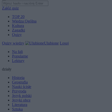
Załóż quiz
TOP 20
Wiedza Ogólna
Kultura
Zagadki
Quizy
Quizy wiedzy
Ulubione
Losuj
Na fali
Popularne
Lektury
działy
Historia
Geografia
Nauki ścisłe
Przyroda
Język polski
Języki obce
Literatura
Sztuka