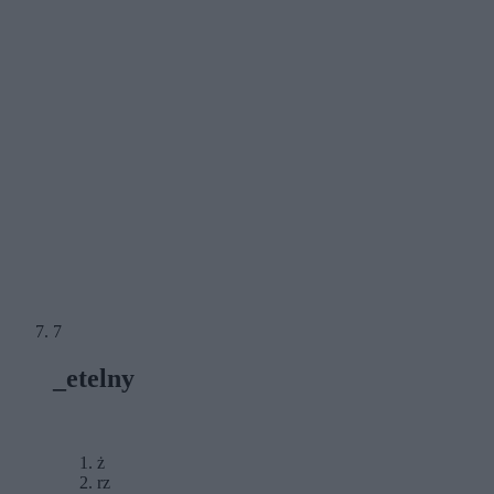
7
_etelny
ż
rz