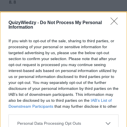
8
po_yczka
QuizyWiedzy -
Do Not Process My Personal
Information
rz
If you wish to opt-out of the sale, sharing to third parties, or
ż
9
processing of your personal or sensitive information for
targeted advertising by us, please use the below opt-out
moździe_
section to confirm your selection. Please note that after your
opt-out request is processed you may continue seeing
interest-based ads based on personal information utilized by
us or personal information disclosed to third parties prior to
ż
your opt-out. You may separately opt-out of the further
rz
disclosure of your personal information by third parties on the
10
IAB’s list of downstream participants. This information may
also be disclosed by us to third parties on the
IAB’s List of
_aden
Downstream Participants
that may further disclose it to other
third parties.
Personal Data Processing Opt Outs
rz