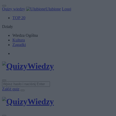
Quizy wiedzy
Ulubione
Losuj
TOP 20
Działy
Wiedza Ogólna
Kultura
Zagadki
Załóż quiz