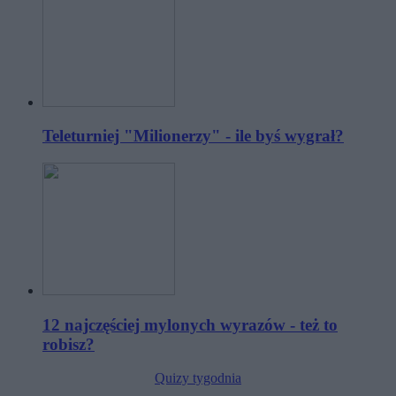
Teleturniej "Milionerzy" - ile byś wygrał?
12 najczęściej mylonych wyrazów - też to
robisz?
Quizy tygodnia