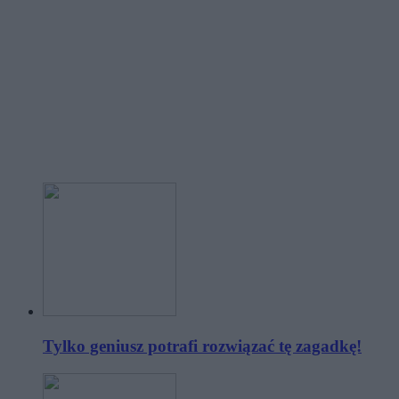
Tylko geniusz potrafi rozwiązać tę zagadkę!