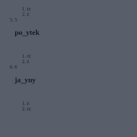
rz
ż
5
po_ytek
rz
ż
6
ja_yny
ż
rz