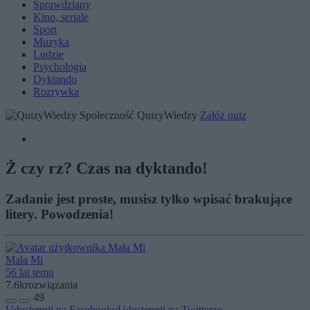
Sprawdziany
Kino, seriale
Sport
Muzyka
Ludzie
Psychologia
Dyktando
Rozrywka
Społeczność QuizyWiedzy
Załóż quiz
Ż czy rz? Czas na dyktando!
Zadanie jest proste, musisz tylko wpisać brakujące
litery. Powodzenia!
Mała Mi
56 lat temu
7.6k
rozwiązania
49
Udostępnij na Facebooku
Udostępnij na Twitterze