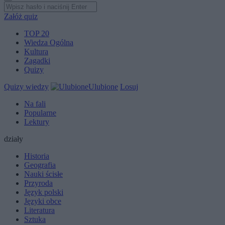
Załóż quiz
TOP 20
Wiedza Ogólna
Kultura
Zagadki
Quizy
Quizy wiedzy
Ulubione
Losuj
Na fali
Popularne
Lektury
działy
Historia
Geografia
Nauki ścisłe
Przyroda
Język polski
Języki obce
Literatura
Sztuka