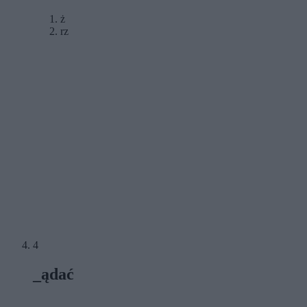
ż
rz
4
_ądać