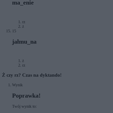
ma_enie
rz
ż
15
jałmu_na
ż
rz
Ż czy rz? Czas na dyktando!
Wynik
Poprawka!
Twój wynik to: