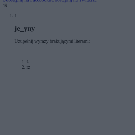
49
1
je_yny
Uzupełnij wyrazy brakującymi literami:
ż
rz