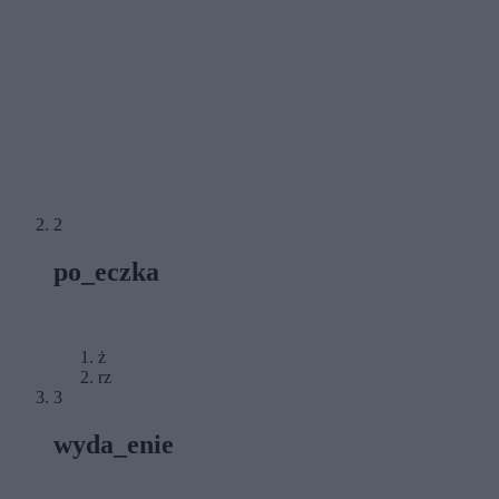
2
po_eczka
ż
rz
3
wyda_enie