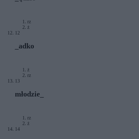
rz
ż
12
_adko
ż
rz
13
młodzie_
rz
ż
14