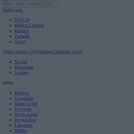
Załóż quiz
TOP 20
Wiedza Ogólna
Kultura
Zagadki
Quizy
Quizy wiedzy
Ulubione
Losuj
Na fali
Popularne
Lektury
działy
Historia
Geografia
Nauki ścisłe
Przyroda
Język polski
Języki obce
Literatura
Sztuka