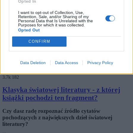
Opted In
6.0k
214
I want to opt-out of Collection, Use,
Retention, Sale, and/or Sharing of my
Czy rozpoznasz powieść po 3 słowach?
Personal Data that Is Unrelated with the
Purposes for which it was collected.
Opted Out
Czy będziesz w stanie rozpoznać powieść po trzech
słowach-kluczach?
CONFIRM
Walter White
56 lat temu
Data Deletion
Data Access
Privacy Policy
Popularne
3.7k
182
Klasyka światowej literatury - z której
książki pochodzi ten fragment?
Czy dasz radę rozpoznać źródło cytatów
pochodzących z największych dzieł światowej
literatury?