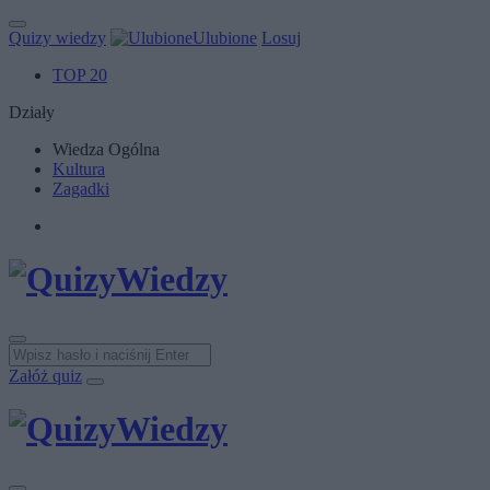
Quizy wiedzy
Ulubione
Losuj
TOP 20
Działy
Wiedza Ogólna
Kultura
Zagadki
Załóż quiz