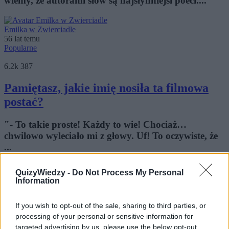
wiemy, że autorami słów są najsłynniejsi poeci....
Emilka w Zwierciadle
56 lat temu
Popularne
6.2k
387
Pamiętasz, jakie imię nosiła ta filmowa
postać?
"- To takie proste! Każdy to wie! Chociaż…
chwilowo wyleciało mi z głowy. Uf! To oczywiste, że
...
QuizyWiedzy -
Do Not Process My Personal
AnnaBoleyn
Information
56 lat temu
Popularne
If you wish to opt-out of the sale, sharing to third parties, or
4.6k
182
processing of your personal or sensitive information for
targeted advertising by us, please use the below opt-out