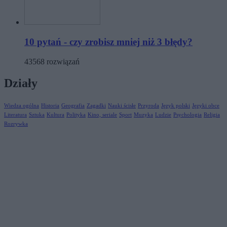
10 pytań - czy zrobisz mniej niż 3 błędy?
43568 rozwiązań
Działy
Wiedza ogólna
Historia
Geografia
Zagadki
Nauki ścisłe
Przyroda
Język polski
Języki obce
Literatura
Sztuka
Kultura
Polityka
Kino, seriale
Sport
Muzyka
Ludzie
Psychologia
Religia
Rozrywka