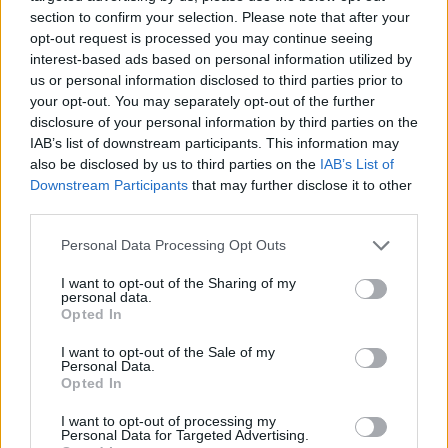
Czy rozpoznasz bohaterów filmowych?
section to confirm your selection. Please note that after your
opt-out request is processed you may continue seeing
Imię, nazwisko i krótki opis - czy to Ci wystarczy,
interest-based ads based on personal information utilized by
żeby skojarzyć bohatera filmowego z filmem,...
us or personal information disclosed to third parties prior to
your opt-out. You may separately opt-out of the further
disclosure of your personal information by third parties on the
Zaczytana w filmach
IAB’s list of downstream participants. This information may
56 lat temu
also be disclosed by us to third parties on the
IAB’s List of
Popularne
Downstream Participants
that may further disclose it to other
4.0k
64
third parties.
Odgadniesz, jakiej liczby brakuje w
Personal Data Processing Opt Outs
tytule książki?
I want to opt-out of the Sharing of my
personal data.
Opted In
Książki z liczbami w tytule - czy na pewno
prawidłowo je pamiętasz?
I want to opt-out of the Sale of my
Personal Data.
Opted In
NerdoWeirdo
56 lat temu
I want to opt-out of processing my
Popularne
Personal Data for Targeted Advertising.