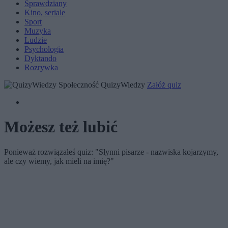
Sprawdziany
Kino, seriale
Sport
Muzyka
Ludzie
Psychologia
Dyktando
Rozrywka
Społeczność QuizyWiedzy
Załóż quiz
Możesz też lubić
Ponieważ rozwiązałeś quiz: "Słynni pisarze - nazwiska kojarzymy,
ale czy wiemy, jak mieli na imię?"