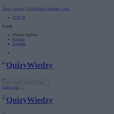
Quizy wiedzy
Ulubione
Losuj
TOP 20
Działy
Wiedza Ogólna
Kultura
Zagadki
Załóż quiz