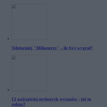
Teleturniej "Milionerzy" - ile byś wygrał?
12 najczęściej mylonych wyrazów - też to
robisz?