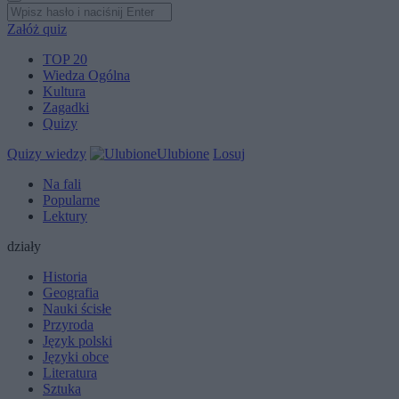
Załóż quiz
TOP 20
Wiedza Ogólna
Kultura
Zagadki
Quizy
Quizy wiedzy
Ulubione
Losuj
Na fali
Popularne
Lektury
działy
Historia
Geografia
Nauki ścisłe
Przyroda
Język polski
Języki obce
Literatura
Sztuka