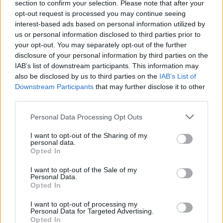
Równoległobok
section to confirm your selection. Please note that after your
Romb
opt-out request is processed you may continue seeing
Deltoid
interest-based ads based on personal information utilized by
Trapez
us or personal information disclosed to third parties prior to
9
your opt-out. You may separately opt-out of the further
disclosure of your personal information by third parties on the
Mark Twain to nieprawdziwe imię
IAB’s list of downstream participants. This information may
pisarza, a jedynie pseudonim
also be disclosed by us to third parties on the
IAB’s List of
literacki.
Downstream Participants
that may further disclose it to other
third parties.
Personal Data Processing Opt Outs
Prawda
Fałsz
I want to opt-out of the Sharing of my
10
personal data.
Opted In
Gdzie znajduje się jezioro Wiktorii?
I want to opt-out of the Sale of my
Personal Data.
Opted In
Azja
I want to opt-out of processing my
Personal Data for Targeted Advertising.
Opted In