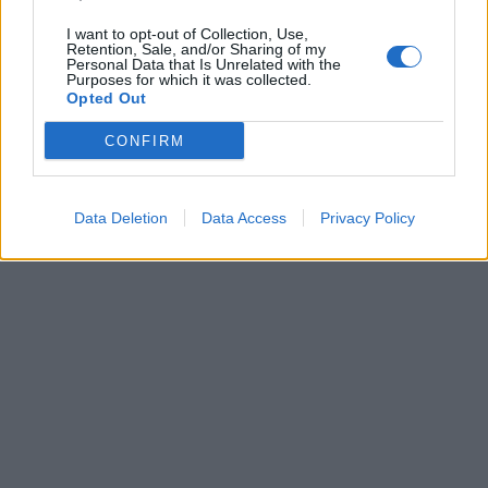
Europa
I want to opt-out of Collection, Use,
Retention, Sale, and/or Sharing of my
Personal Data that Is Unrelated with the
Purposes for which it was collected.
Opted Out
Afryka
CONFIRM
Ameryka Południowa
Data Deletion
Data Access
Privacy Policy
Ameryka Północna