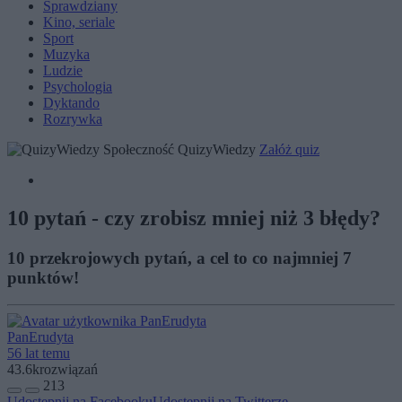
Sprawdziany
Kino, seriale
Sport
Muzyka
Ludzie
Psychologia
Dyktando
Rozrywka
Społeczność QuizyWiedzy
Załóż quiz
10 pytań - czy zrobisz mniej niż 3 błędy?
10 przekrojowych pytań, a cel to co najmniej 7
punktów!
PanErudyta
56 lat temu
43.6k
rozwiązań
213
Udostępnij na Facebooku
Udostępnij na Twitterze