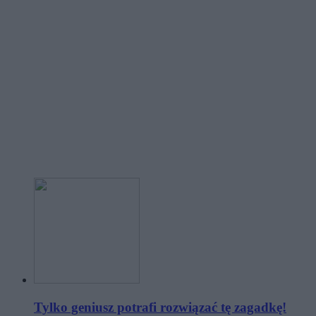
Tylko geniusz potrafi rozwiązać tę zagadkę!