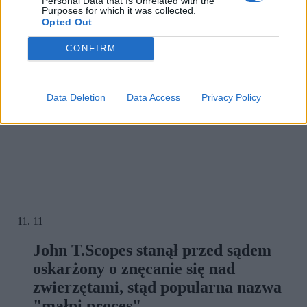
Personal Data that Is Unrelated with the
Purposes for which it was collected.
Opted Out
CONFIRM
Data Deletion
Data Access
Privacy Policy
11
John T.Scopes stanął przed sądem
oskarżony o znęcanie się nad
zwierzętami, stąd popularna nazwa
"małpi proces".