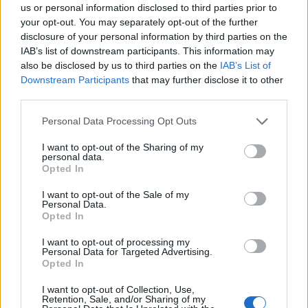
us or personal information disclosed to third parties prior to
Złodziei
your opt-out. You may separately opt-out of the further
Samobójców
disclosure of your personal information by third parties on the
Zdrajców
IAB’s list of downstream participants. This information may
Heretyków
10
also be disclosed by us to third parties on the
IAB’s List of
Downstream Participants
that may further disclose it to other
Jaki będzie wynik działania 2+2x2?
third parties.
Personal Data Processing Opt Outs
12
I want to opt-out of the Sharing of my
personal data.
6
Opted In
4
8
I want to opt-out of the Sale of my
Personal Data.
Opted In
I want to opt-out of processing my
Personal Data for Targeted Advertising.
Opted In
I want to opt-out of Collection, Use,
Retention, Sale, and/or Sharing of my