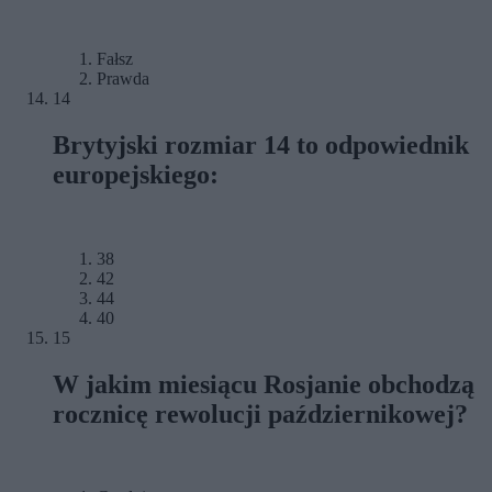
Fałsz
Prawda
14
Brytyjski rozmiar 14 to odpowiednik
europejskiego:
38
42
44
40
15
W jakim miesiącu Rosjanie obchodzą
rocznicę rewolucji październikowej?