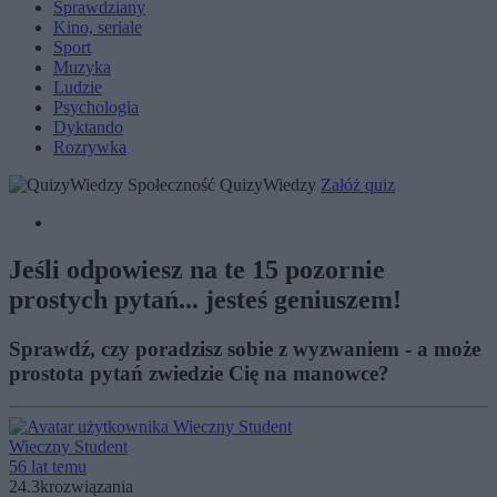
Sprawdziany
Kino, seriale
Sport
Muzyka
Ludzie
Psychologia
Dyktando
Rozrywka
Społeczność QuizyWiedzy
Załóż quiz
Jeśli odpowiesz na te 15 pozornie
prostych pytań... jesteś geniuszem!
Sprawdź, czy poradzisz sobie z wyzwaniem - a może
prostota pytań zwiedzie Cię na manowce?
Wieczny Student
56 lat temu
24.3k
rozwiązania