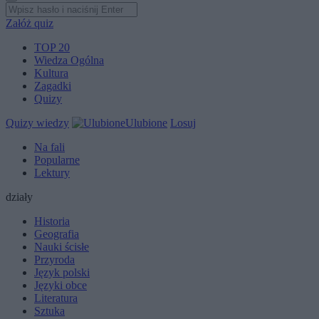
Załóż quiz
TOP 20
Wiedza Ogólna
Kultura
Zagadki
Quizy
Quizy wiedzy
Ulubione
Losuj
Na fali
Popularne
Lektury
działy
Historia
Geografia
Nauki ścisłe
Przyroda
Język polski
Języki obce
Literatura
Sztuka