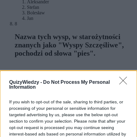
Aleksander
Stefan
Bolesław
Jan
8
Nazwa tych wysp, w starożytności
znanych jako "Wyspy Szczęśliwe",
pochodzi od słowa "pies".
Wyspy Gambiera
QuizyWiedzy -
Do Not Process My Personal
Wyspy Samoa
Information
Wyspy Kanaryjskie
Wyspy Trobrianda
9
If you wish to opt-out of the sale, sharing to third parties, or
processing of your personal or sensitive information for
Wedle Dantego, w dziewiątym kręgu
targeted advertising by us, please use the below opt-out
Piekła pokutują dusze:
section to confirm your selection. Please note that after your
opt-out request is processed you may continue seeing
interest-based ads based on personal information utilized by