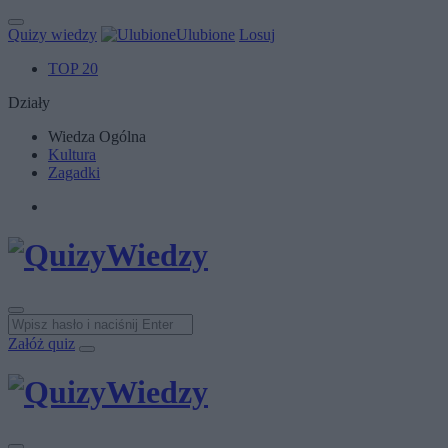
Quizy wiedzy
Ulubione
Losuj
TOP 20
Działy
Wiedza Ogólna
Kultura
Zagadki
Załóż quiz