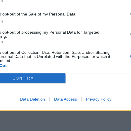
In
o opt-out of the Sale of my Personal Data.
by skojarzyć bohatera filmowego z filmem,...
In
to opt-out of processing my Personal Data for Targeted
ing.
In
o opt-out of Collection, Use, Retention, Sale, and/or Sharing
ersonal Data that Is Unrelated with the Purposes for which it
lected.
zpoznasz je?
Out
y na swojej drodze nie spotkać. Potrafisz ...
CONFIRM
Data Deletion
Data Access
Privacy Policy