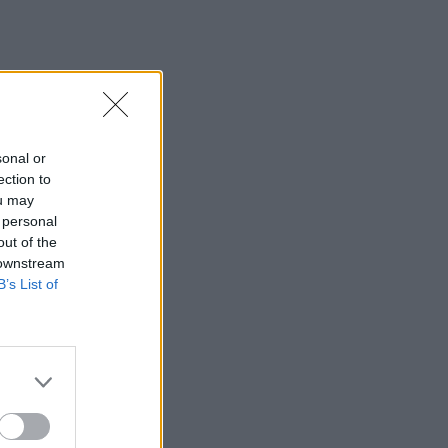
sonal or
ection to
ou may
 personal
out of the
 downstream
B’s List of