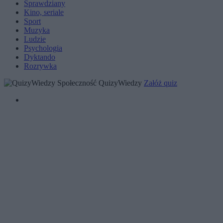
Sprawdziany
Kino, seriale
Sport
Muzyka
Ludzie
Psychologia
Dyktando
Rozrywka
Społeczność QuizyWiedzy
Załóż quiz