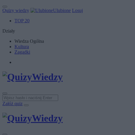
Quizy wiedzy
Ulubione
Losuj
TOP 20
Działy
Wiedza Ogólna
Kultura
Zagadki
Załóż quiz