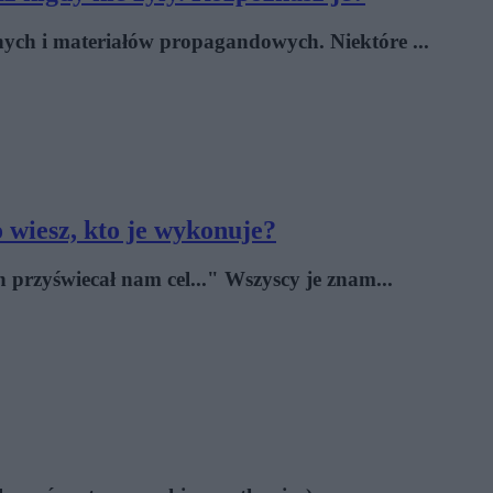
jnych i materiałów propagandowych. Niektóre ...
 wiesz, kto je wykonuje?
n przyświecał nam cel..." Wszyscy je znam...