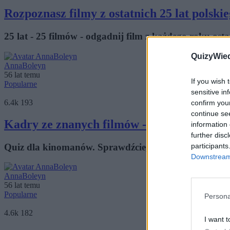
Rozpoznasz filmy z ostatnich 25 lat polsk
25 lat - 25 filmów - odgadnij film z każdego roku osta
QuizyWie
AnnaBoleyn
56 lat temu
If you wish 
Popularne
sensitive in
6.4k
193
confirm you
continue se
Kadry ze znanych filmów - rozpoznasz je 
information 
further disc
Quiz dla kinomanów. Sprawdźcie, jak uważnie oglądaci
participants
Downstream 
AnnaBoleyn
56 lat temu
Popularne
Persona
4.6k
182
I want t