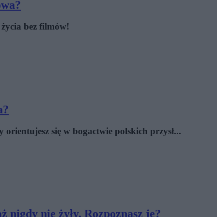
owa?
życia bez filmów!
a?
orientujesz się w bogactwie polskich przysł...
iaż nigdy nie żyły. Rozpoznasz je?