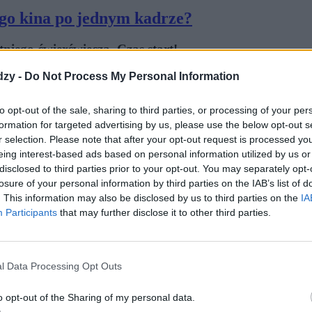
iego kina po jednym kadrze?
tniego ćwierćwiecza. Czas start!
dzy -
Do Not Process My Personal Information
to opt-out of the sale, sharing to third parties, or processing of your per
formation for targeted advertising by us, please use the below opt-out s
r selection. Please note that after your opt-out request is processed y
eing interest-based ads based on personal information utilized by us or
wszystkie?
disclosed to third parties prior to your opt-out. You may separately opt-
losure of your personal information by third parties on the IAB’s list of
e filmy! Dopasujcie zdjęcia do tytułów film...
. This information may also be disclosed by us to third parties on the
IA
Participants
that may further disclose it to other third parties.
l Data Processing Opt Outs
o opt-out of the Sharing of my personal data.