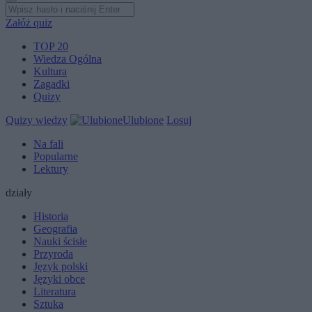
Załóż quiz
TOP 20
Wiedza Ogólna
Kultura
Zagadki
Quizy
Quizy wiedzy
Ulubione
Losuj
Na fali
Popularne
Lektury
działy
Historia
Geografia
Nauki ścisłe
Przyroda
Język polski
Języki obce
Literatura
Sztuka