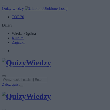
Quizy wiedzy
Ulubione
Losuj
TOP 20
Działy
Wiedza Ogólna
Kultura
Zagadki
Załóż quiz