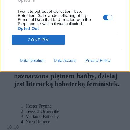
Opted In
nieokiełznanej, niszczącej zazdrości.
I want to opt-out of Collection, Use,
Retention, Sale, and/or Sharing of my
Personal Data that Is Unrelated with the
Purposes for which it was collected.
Otello
Opted Out
Romeo
Jagon
CONFIRM
Ryszard III
9
Wykluczona z powodu cudzołóstwa z
Data Deletion
Data Access
Privacy Policy
purytańskiej społeczności,
naznaczona piętnem hańby, dzisiaj
jest literacką bohaterką feministek.
Hester Prynne
Tessa d’Urberville
Madame Butterfly
Nora Helmer
10