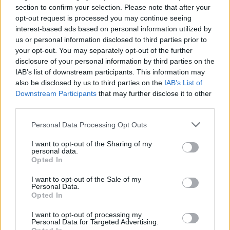
section to confirm your selection. Please note that after your
opt-out request is processed you may continue seeing
interest-based ads based on personal information utilized by
us or personal information disclosed to third parties prior to
your opt-out. You may separately opt-out of the further
disclosure of your personal information by third parties on the
IAB’s list of downstream participants. This information may
7
also be disclosed by us to third parties on the
IAB’s List of
Downstream Participants
that may further disclose it to other
Utrwalił się w historii jako symbol
third parties.
niezdrowej fascynacji mężczyzny jego
własną matką.
Personal Data Processing Opt Outs
I want to opt-out of the Sharing of my
personal data.
Opted In
Piotruś Pan
Edyp
I want to opt-out of the Sale of my
Menelaos
Personal Data.
Achilles
Opted In
8
I want to opt-out of processing my
Personal Data for Targeted Advertising.
Z kolei ta postać stała się synonimem