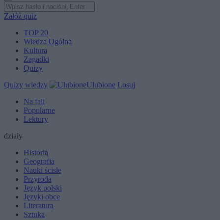
Załóż quiz
TOP 20
Wiedza Ogólna
Kultura
Zagadki
Quizy
Quizy wiedzy
Ulubione
Losuj
Na fali
Popularne
Lektury
działy
Historia
Geografia
Nauki ścisłe
Przyroda
Język polski
Języki obce
Literatura
Sztuka