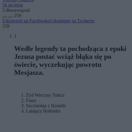
56 lat temu
5.9k
rozwiązań
259
Udostępnij na Facebooku
Udostępnij na Twitterze
259
1
Wedle legendy ta pochodząca z epoki
Jezusa postać wciąż błąka się po
świecie, wyczekując powrotu
Mesjasza.
Żyd Wieczny Tułacz
Faust
Szczurołap z Hameln
Latający Holender