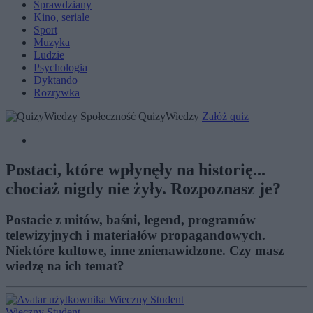
Sprawdziany
Kino, seriale
Sport
Muzyka
Ludzie
Psychologia
Dyktando
Rozrywka
Społeczność QuizyWiedzy
Załóż quiz
Postaci, które wpłynęły na historię...
chociaż nigdy nie żyły. Rozpoznasz je?
Postacie z mitów, baśni, legend, programów
telewizyjnych i materiałów propagandowych.
Niektóre kultowe, inne znienawidzone. Czy masz
wiedzę na ich temat?
Wieczny Student