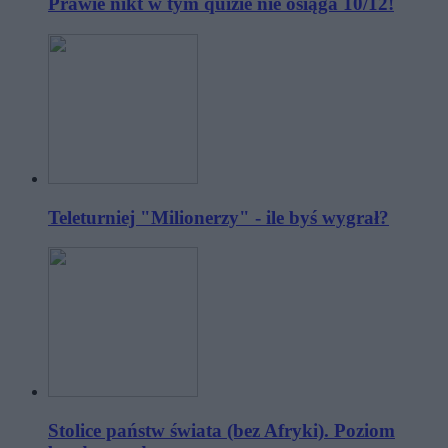
Prawie nikt w tym quizie nie osiąga 10/12!
Teleturniej "Milionerzy" - ile byś wygrał?
Stolice państw świata (bez Afryki). Poziom