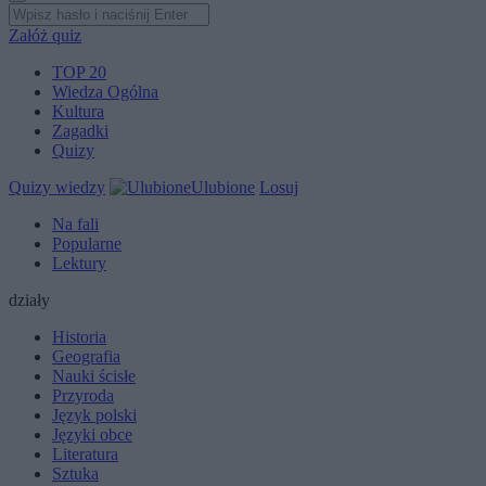
Załóż quiz
TOP 20
Wiedza Ogólna
Kultura
Zagadki
Quizy
Quizy wiedzy
Ulubione
Losuj
Na fali
Popularne
Lektury
działy
Historia
Geografia
Nauki ścisłe
Przyroda
Język polski
Języki obce
Literatura
Sztuka