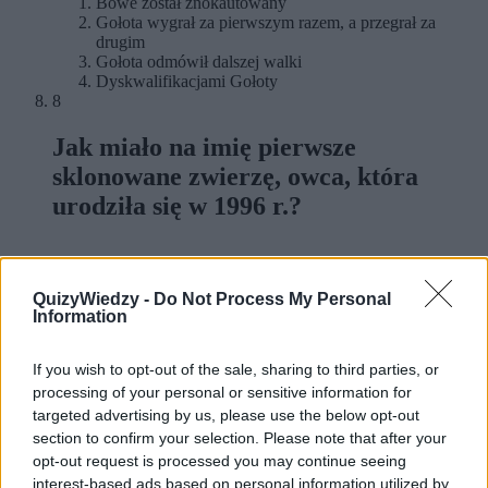
Bowe został znokautowany
Gołota wygrał za pierwszym razem, a przegrał za
drugim
Gołota odmówił dalszej walki
Dyskwalifikacjami Gołoty
8
Jak miało na imię pierwsze
sklonowane zwierzę, owca, która
urodziła się w 1996 r.?
Dolly
QuizyWiedzy -
Do Not Process My Personal
Lassie
Information
Babe
Pigi
9
If you wish to opt-out of the sale, sharing to third parties, or
processing of your personal or sensitive information for
Czy prawdą jest, że już w 1999 r.
targeted advertising by us, please use the below opt-out
ogłoszono rozszyfrowanie 99%
section to confirm your selection. Please note that after your
opt-out request is processed you may continue seeing
ludzkiego genomu?
interest-based ads based on personal information utilized by