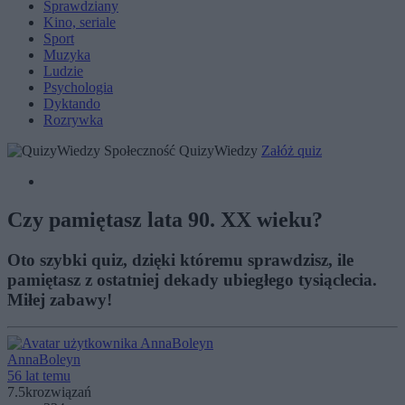
Sprawdziany
Kino, seriale
Sport
Muzyka
Ludzie
Psychologia
Dyktando
Rozrywka
Społeczność QuizyWiedzy
Załóż quiz
Czy pamiętasz lata 90. XX wieku?
Oto szybki quiz, dzięki któremu sprawdzisz, ile
pamiętasz z ostatniej dekady ubiegłego tysiąclecia.
Miłej zabawy!
AnnaBoleyn
56 lat temu
7.5k
rozwiązań