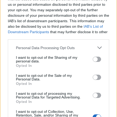
us or personal information disclosed to third parties prior to
your opt-out. You may separately opt-out of the further
disclosure of your personal information by third parties on the
Tak
Nie
IAB’s list of downstream participants. This information may
10
also be disclosed by us to third parties on the
IAB’s List of
Downstream Participants
that may further disclose it to other
Kto nie pełnił funkcji prezydenta
third parties.
Rzeczypospolitej Polskiej w latach 90.
Personal Data Processing Opt Outs
XX?
I want to opt-out of the Sharing of my
personal data.
Opted In
Lech Kaczyński
Lech Wałęsa
I want to opt-out of the Sale of my
Personal Data.
Aleksander Kwaśniewski
Opted In
Wojciech Jaruzelski
I want to opt-out of processing my
Personal Data for Targeted Advertising.
Opted In
I want to opt-out of Collection, Use,
Retention, Sale, and/or Sharing of my