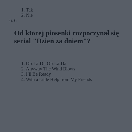
Tak
Nie
6
Od której piosenki rozpoczynał się
serial "Dzień za dniem"?
Ob-La-Di, Ob-La-Da
Anyway The Wind Blows
I’ll Be Ready
With a Little Help from My Friends