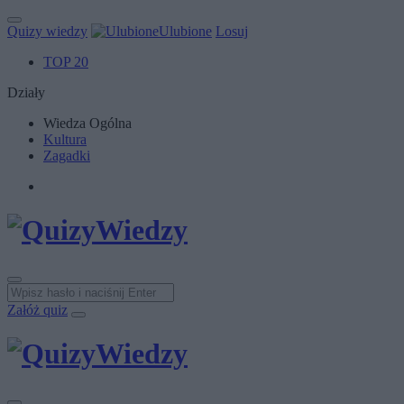
Quizy wiedzy
Ulubione
Losuj
TOP 20
Działy
Wiedza Ogólna
Kultura
Zagadki
Załóż quiz