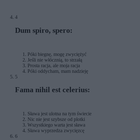
4
Dum spiro, spero:
Póki biegnę, mogę zwyciężyć
Jeśli nie włócznią, to strzałą
Prosta racja, ale moja racja
Póki oddycham, mam nadzieję
5
Fama nihil est celerius:
Sława jest ulotna na tym świecie
Nic nie jest szybsze od plotki
Wszystkiego warta jest sława
Sława wyprzedza zwycięzcę
6