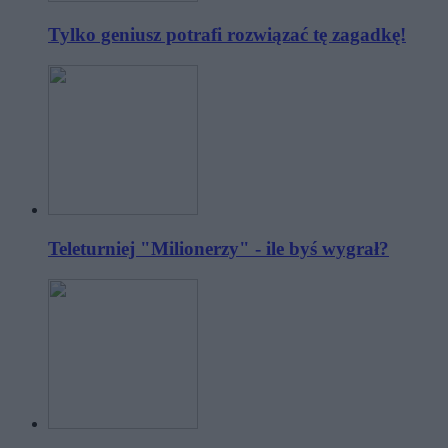
Tylko geniusz potrafi rozwiązać tę zagadkę!
Teleturniej "Milionerzy" - ile byś wygrał?