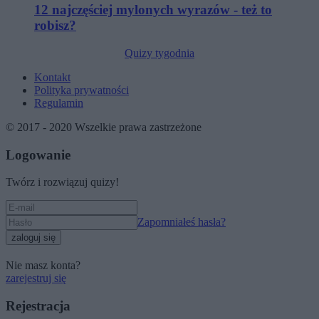
12 najczęściej mylonych wyrazów - też to
robisz?
Quizy tygodnia
Kontakt
Polityka prywatności
Regulamin
© 2017 - 2020 Wszelkie prawa zastrzeżone
Logowanie
Twórz i rozwiązuj quizy!
Zapomniałeś hasła?
zaloguj się
Nie masz konta?
zarejestruj się
Rejestracja