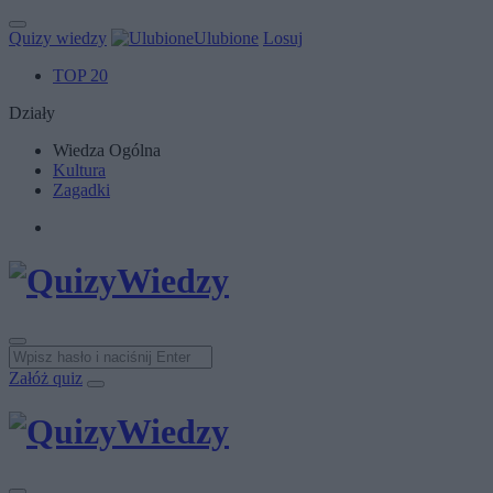
Quizy wiedzy
Ulubione
Losuj
TOP 20
Działy
Wiedza Ogólna
Kultura
Zagadki
Załóż quiz