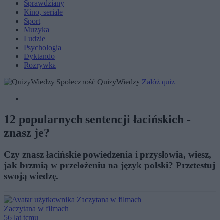
Sprawdziany
Kino, seriale
Sport
Muzyka
Ludzie
Psychologia
Dyktando
Rozrywka
Społeczność QuizyWiedzy
Załóż quiz
12 popularnych sentencji łacińskich -
znasz je?
Czy znasz łacińskie powiedzenia i przysłowia, wiesz,
jak brzmią w przełożeniu na język polski? Przetestuj
swoją wiedzę.
Zaczytana w filmach
56 lat temu