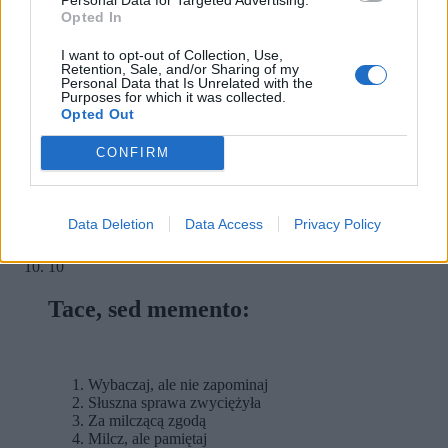
Jesteśmy pyłem i cieniem
Opted In
Podążaj ścieżką przeznaczenia
Szczęśliwi czasu nie liczą
I want to opt-out of Collection, Use,
Przez cierpienie do gwiazd
Retention, Sale, and/or Sharing of my
9
Personal Data that Is Unrelated with the
Purposes for which it was collected.
Quaerite et invenietis:
Opted Out
CONFIRM
Powtarzanie jest matką nauk
Jeśli bogom się podoba
Data Deletion
Data Access
Privacy Policy
Szukajcie, a znajdziecie
Potrzeba matką wynalazku
10
Tace, sed memento:
Wybaczaj, ale nie zapominaj
Słuszna sprawa zwyciężyła
Za milczącą zgodą
Milcz, ale pamiętaj