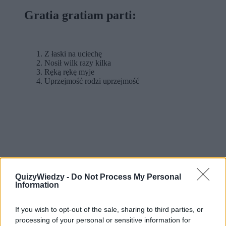
Gratia gratiam parti:
Z łaski na uciechę
Nosił wilk razy kilka
Ręką rękę myje
Uprzejmość rodzi uprzejmość
QuizyWiedzy -
Do Not Process My Personal
Information
If you wish to opt-out of the sale, sharing to third parties, or
processing of your personal or sensitive information for