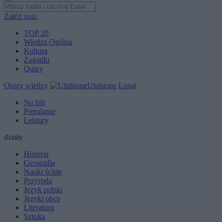
Załóż quiz
TOP 20
Wiedza Ogólna
Kultura
Zagadki
Quizy
Quizy wiedzy
Ulubione
Losuj
Na fali
Popularne
Lektury
działy
Historia
Geografia
Nauki ścisłe
Przyroda
Język polski
Języki obce
Literatura
Sztuka