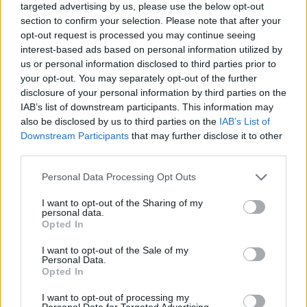
targeted advertising by us, please use the below opt-out
section to confirm your selection. Please note that after your
opt-out request is processed you may continue seeing
interest-based ads based on personal information utilized by
us or personal information disclosed to third parties prior to
your opt-out. You may separately opt-out of the further
disclosure of your personal information by third parties on the
7
IAB’s list of downstream participants. This information may
also be disclosed by us to third parties on the
IAB’s List of
Hominis est errare:
Downstream Participants
that may further disclose it to other
third parties.
Personal Data Processing Opt Outs
Nic co ludzkie nie jest mi obce
Człowiek dla człowieka świętością
I want to opt-out of the Sharing of my
Człowiek nieuczciwy nie jest szczęśliwy
personal data.
Rzeczą ludzką jest błądzić
Opted In
8
I want to opt-out of the Sale of my
Per aspera ad astra:
Personal Data.
Opted In
I want to opt-out of processing my
Personal Data for Targeted Advertising.