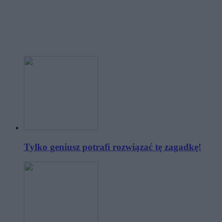
Tylko geniusz potrafi rozwiązać tę zagadkę!