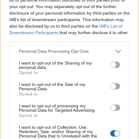
11
your opt-out. You may separately opt-out of the further
disclosure of your personal information by third parties on the
Wybierz stolicę Zjednoczonych
IAB’s list of downstream participants. This information may
Emiratów Arabskich:
also be disclosed by us to third parties on the
IAB’s List of
Downstream Participants
that may further disclose it to other
third parties.
Dubaj
Personal Data Processing Opt Outs
Abu Zabi
Ad-Dauha
I want to opt-out of the Sharing of my
personal data.
Teheran
Opted In
12
I want to opt-out of the Sale of my
Wybierz stolicę Mongolii:
Personal Data.
Opted In
I want to opt-out of processing my
Ułan Bator
Personal Data for Targeted Advertising.
Opted In
Nikozja
Bagdad
Nowe Delhi
I want to opt-out of Collection, Use,
Retention, Sale, and/or Sharing of my
13
Personal Data that Is Unrelated with the