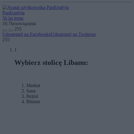
PanErudyta
56 lat temu
10.7k
rozwiązania
255
Udostępnij na Facebooku
Udostępnij na Twitterze
255
1
Wybierz stolicę Libanu:
Maskat
Sana
Bejrut
Bhutan