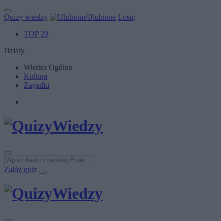
Quizy wiedzy
Ulubione
Losuj
TOP 20
Działy
Wiedza Ogólna
Kultura
Zagadki
Załóż quiz