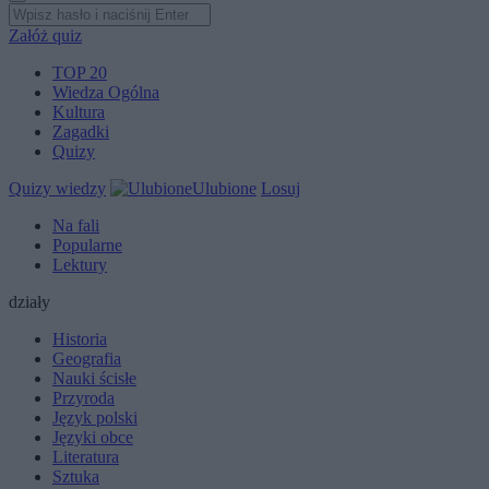
Załóż quiz
TOP 20
Wiedza Ogólna
Kultura
Zagadki
Quizy
Quizy wiedzy
Ulubione
Losuj
Na fali
Popularne
Lektury
działy
Historia
Geografia
Nauki ścisłe
Przyroda
Język polski
Języki obce
Literatura
Sztuka