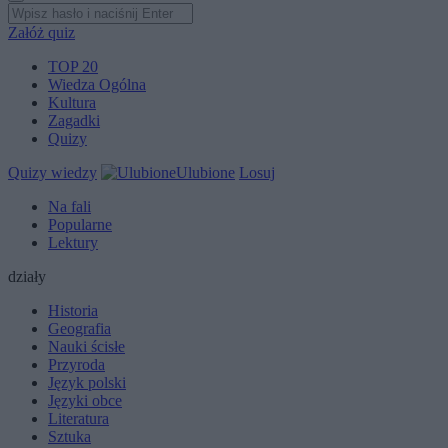
Załóż quiz
TOP 20
Wiedza Ogólna
Kultura
Zagadki
Quizy
Quizy wiedzy
Ulubione
Losuj
Na fali
Popularne
Lektury
działy
Historia
Geografia
Nauki ścisłe
Przyroda
Język polski
Języki obce
Literatura
Sztuka