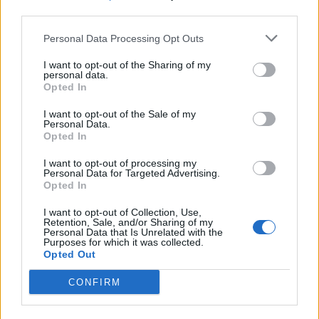
third parties.
Manipulować zbiorową świadomością, ogłupiać
Personal Data Processing Opt Outs
Nudzić, uporczywie domagać się czegoś od kogoś,
nalegać
I want to opt-out of the Sharing of my
Ostatni przejaw czyjejś działalności w jakiejś dziedzinie
personal data.
O czymś bardzo rzadkim a poszukiwanym, mającym
Opted In
duże znaczenie
9
I want to opt-out of the Sale of my
Personal Data.
Opted In
Zachować twarz
I want to opt-out of processing my
Personal Data for Targeted Advertising.
Opted In
Przyjąć coś bez entuzjazmu, powściągliwie, dopatrując
się w czymś jakichś braków
I want to opt-out of Collection, Use,
Pozostać wiernym zasadom moralnym, nie wyrzec się
Retention, Sale, and/or Sharing of my
Personal Data that Is Unrelated with the
swoich przekonań; wyjść honorowo z trudnej sytuacji
Purposes for which it was collected.
Wyplątać się z przykrej, niedogodnej sytuacji za
Opted Out
pomocą jakiegoś wybiegu; wykpić byle czym
Być niezależnym, kierować się własnymi zasadami,
CONFIRM
stronić od ludzi
10