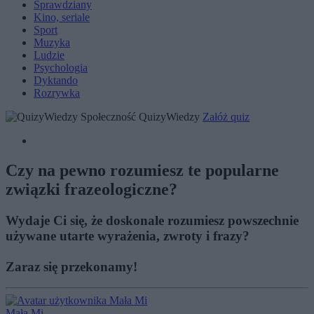
Sprawdziany
Kino, seriale
Sport
Muzyka
Ludzie
Psychologia
Dyktando
Rozrywka
Społeczność QuizyWiedzy
Załóż quiz
Czy na pewno rozumiesz te popularne
związki frazeologiczne?
Wydaje Ci się, że doskonale rozumiesz powszechnie
używane utarte wyrażenia, zwroty i frazy?
Zaraz się przekonamy!
Mała Mi