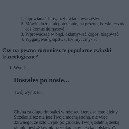
Opowiadać żarty, rozbawiać towarzystwo
Mówić dużo a niepotrzebnie, na próżno, bezskutecznie
coś komuś tłumaczyć
Wprowadzać w błąd, okłamywać kogoś, blagować
Wygadywać głupstwa, bzdury; zmyślać
Czy na pewno rozumiesz te popularne związki
frazeologiczne?
Wynik
Dostałeś po nosie...
Twój wynik to:
Chyba za długo dreptałeś w miejscu i teraz są tego efekty.
Strzelanie też nie jest Twoją mocną stroną, nic więc
dziwnego, że szło Ci jak po grudzie. Twoją ostatnią deską
ratunku jest „Słownik frazeologiczny języka polskiego”.