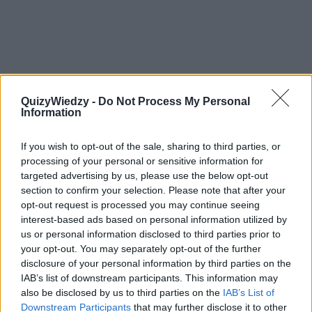
QuizyWiedzy -
Do Not Process My Personal
Information
7
Spuścić nos na kwintę
If you wish to opt-out of the sale, sharing to third parties, or
processing of your personal or sensitive information for
targeted advertising by us, please use the below opt-out
section to confirm your selection. Please note that after your
Kaprysić, grymasić, dąsać się
opt-out request is processed you may continue seeing
Stracić humor, posmutnieć, zmartwić się
interest-based ads based on personal information utilized by
Buntować się, sprzeciwiać się; nie zgadzać się na coś
us or personal information disclosed to third parties prior to
Bardzo się bać, denerwować się, być bardzo
your opt-out. You may separately opt-out of the further
wystraszonym
8
disclosure of your personal information by third parties on the
IAB’s list of downstream participants. This information may
Łabędzi śpiew
also be disclosed by us to third parties on the
IAB’s List of
Downstream Participants
that may further disclose it to other