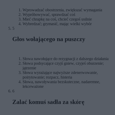
Wprowadzać obostrzenia, zwiększać wymagania
Wypróbowywać, sprawdzać coś
Mieć chrapkę na coś, chcieć czegoś usilnie
Wybredzać; grymasić, mając wielki wybór
5
Głos wołającego na puszczy
Słowa nawołujące do rezygnacji z dalszego działania
Słowa podsycające czyjś gniew, czyjeś oburzenie;
jątrzenie
Słowa wyrażające najwyższe zdenerwowanie,
poirytowanie; rozpacz, histeria
Słowa, nawoływania bezskuteczne, nadaremne,
lekceważone
6
Zalać komuś sadła za skórę