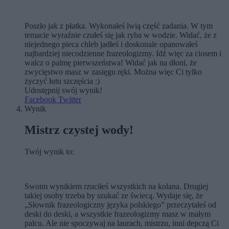
Poszło jak z płatka. Wykonałeś lwią część zadania. W tym
temacie wyraźnie czułeś się jak ryba w wodzie. Widać, że z
niejednego pieca chleb jadłeś i doskonale opanowałeś
najbardziej niecodzienne frazeologizmy. Idź więc za ciosem i
walcz o palmę pierwszeństwa! Widać jak na dłoni, że
zwycięstwo masz w zasięgu ręki. Można więc Ci tylko
życzyć łutu szczęścia :)
Udostępnij swój wynik!
Facebook
Twitter
Wynik
Mistrz czystej wody!
Twój wynik to:
Swoim wynikiem rzuciłeś wszystkich na kolana. Drugiej
takiej osoby trzeba by szukać ze świecą. Wydaje się, że
„Słownik frazeologiczny języka polskiego” przeczytałeś od
deski do deski, a wszystkie frazeologizmy masz w małym
palcu. Ale nie spoczywaj na laurach, mistrzu, inni depczą Ci