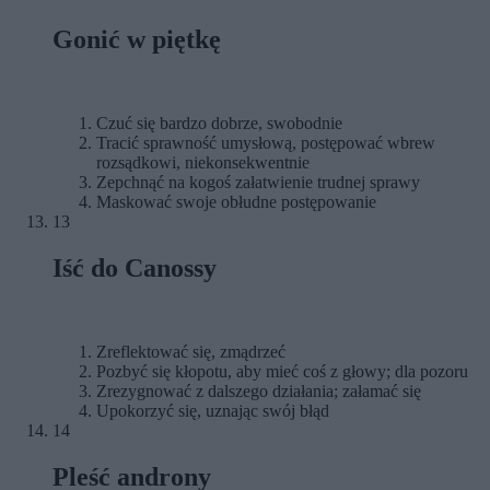
Gonić w piętkę
Czuć się bardzo dobrze, swobodnie
Tracić sprawność umysłową, postępować wbrew
rozsądkowi, niekonsekwentnie
Zepchnąć na kogoś załatwienie trudnej sprawy
Maskować swoje obłudne postępowanie
13
Iść do Canossy
Zreflektować się, zmądrzeć
Pozbyć się kłopotu, aby mieć coś z głowy; dla pozoru
Zrezygnować z dalszego działania; załamać się
Upokorzyć się, uznając swój błąd
14
Pleść androny