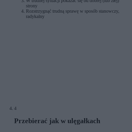
W trudnej sytuacji pokazać się od dobrej (lub złej)
strony
Rozstrzygnąć trudną sprawę w sposób stanowczy,
radykalny
4
Przebierać jak w ulęgałkach