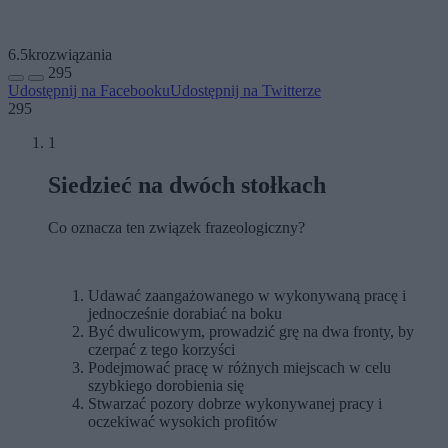
6.5k
rozwiązania
295
Udostępnij na Facebooku
Udostępnij na Twitterze
295
1
Siedzieć na dwóch stołkach
Co oznacza ten związek frazeologiczny?
Udawać zaangażowanego w wykonywaną pracę i
jednocześnie dorabiać na boku
Być dwulicowym, prowadzić grę na dwa fronty, by
czerpać z tego korzyści
Podejmować pracę w różnych miejscach w celu
szybkiego dorobienia się
Stwarzać pozory dobrze wykonywanej pracy i
oczekiwać wysokich profitów