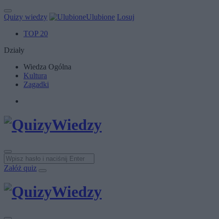
Quizy wiedzy
Ulubione
Losuj
TOP 20
Działy
Wiedza Ogólna
Kultura
Zagadki
Załóż quiz