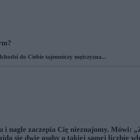
mym?
dchodzi do Ciebie tajemniczy mężczyzna...
i nagle zaczepia Cię nieznajomy. Mówi: „Zał
ą się dwie osoby o takiej samej liczbie wł