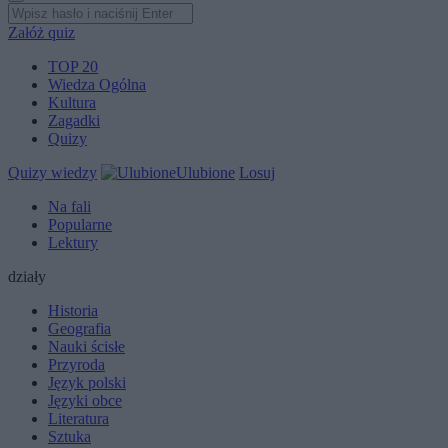
Załóż quiz
TOP 20
Wiedza Ogólna
Kultura
Zagadki
Quizy
Quizy wiedzy
Ulubione
Losuj
Na fali
Popularne
Lektury
działy
Historia
Geografia
Nauki ścisłe
Przyroda
Język polski
Języki obce
Literatura
Sztuka