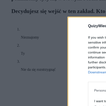
Decydujesz się wejść w ten zakład. Kt
QuizyWie
Nieznajomy
If you wish 
sensitive in
confirm you
continue se
Ty
information 
further disc
participants
Nie da się rozstrzygnąć
Downstream 
Persona
I want t