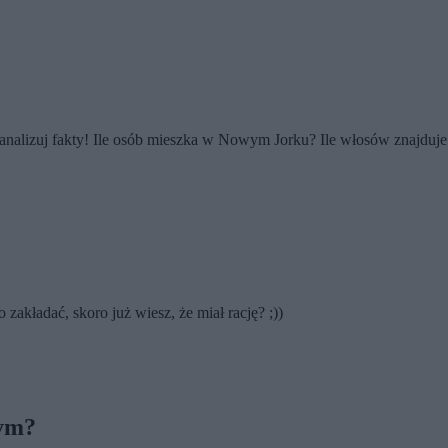
eanalizuj fakty! Ile osób mieszka w Nowym Jorku? Ile włosów znajduje 
zakładać, skoro już wiesz, że miał rację? ;))
mym?