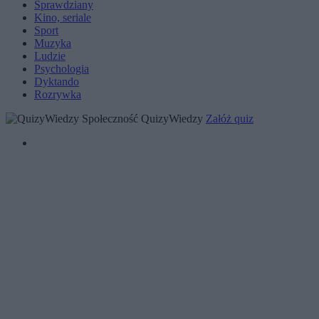
Sprawdziany
Kino, seriale
Sport
Muzyka
Ludzie
Psychologia
Dyktando
Rozrywka
Społeczność QuizyWiedzy
Załóż quiz