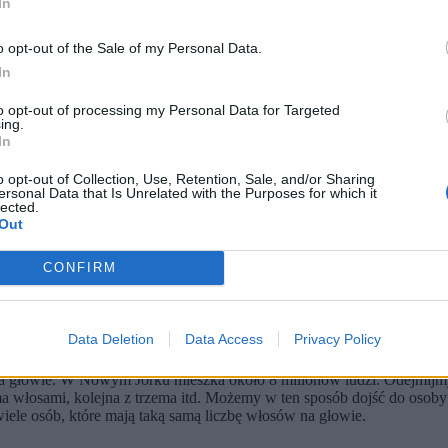
In
o opt-out of the Sale of my Personal Data.
In
to opt-out of processing my Personal Data for Targeted
ing.
In
o opt-out of Collection, Use, Retention, Sale, and/or Sharing
ersonal Data that Is Unrelated with the Purposes for which it
lected.
Out
CONFIRM
Data Deletion
Data Access
Privacy Policy
Nieznajomemu, bo przegrałeś zakład!
 głowie. W Nowym Jorku mieszka około 8 milionów ludzi. Odejmijmy o
ma włosami, kolejna z trzema itd. Możemy w ten sposób dojść do osob
iele osób, które mają taką samą liczbę włosów na głowie.