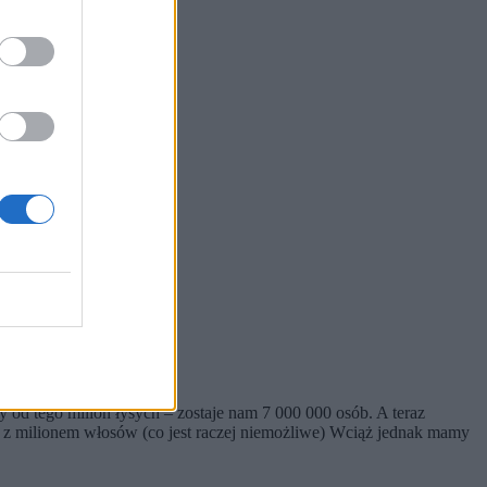
d tego milion łysych – zostaje nam 7 000 000 osób. A teraz
y z milionem włosów (co jest raczej niemożliwe) Wciąż jednak mamy