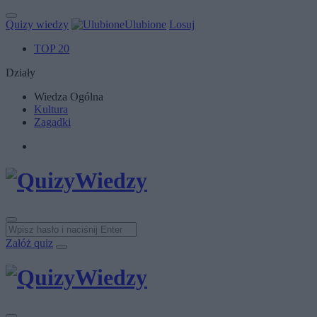
Quizy wiedzy
Ulubione
Losuj
TOP 20
Działy
Wiedza Ogólna
Kultura
Zagadki
Załóż quiz