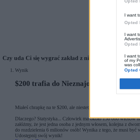
Opted 
I want t
Opted 
I want 
Advertis
Opted 
I want t
Czy uda Ci się wygrać zakład z nieznajomym?
of my P
was col
Opted 
Wynik
$200 trafia do Nieznajomego!
Miałeś chrapkę na te $200, ale niestety to Ty musisz zapłacić 
Dlaczego? Statystyka... Człowiek ma około 150 000 włosów na
załóżmy, że jest jedna osoba z jednym włosem, kolejna z dwo
do rozdzielenia 6 milionów osób! Wynika z tego, że musi być w
Udostępnij swój wynik!