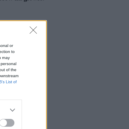
sonal or
ection to
ou may
 personal
out of the
 downstream
B’s List of