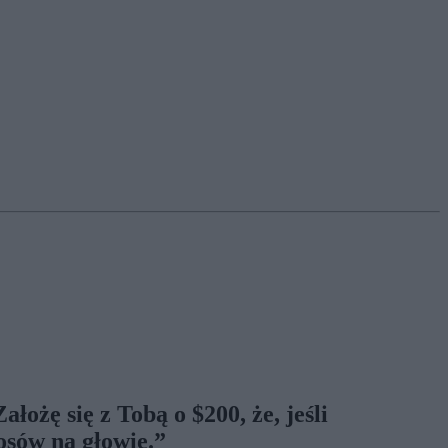
ożę się z Tobą o $200, że, jeśli
osów na głowie.”