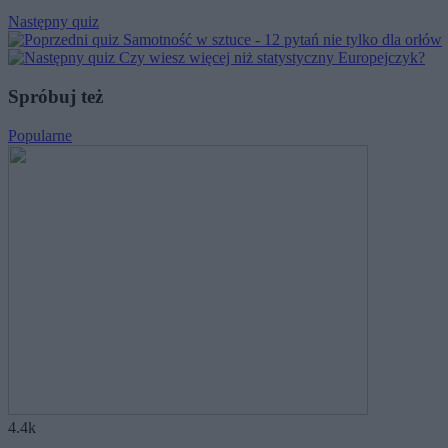
Następny quiz
Samotność w sztuce - 12 pytań nie tylko dla orłów
Czy wiesz więcej niż statystyczny Europejczyk?
Spróbuj też
Popularne
4.4k