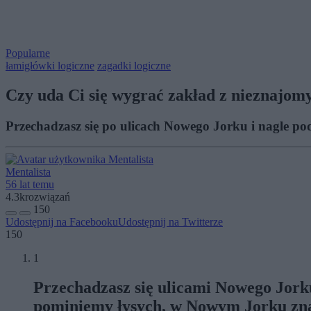
Popularne
łamigłówki logiczne
zagadki logiczne
Czy uda Ci się wygrać zakład z nieznajo
Przechadzasz się po ulicach Nowego Jorku i nagle po
Mentalista
56 lat temu
4.3k
rozwiązań
150
Udostępnij na Facebooku
Udostępnij na Twitterze
150
1
Przechadzasz się ulicami Nowego Jorku 
pominiemy łysych, w Nowym Jorku znajd