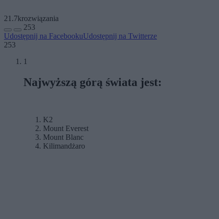
21.7k
rozwiązania
253
Udostępnij na Facebooku
Udostępnij na Twitterze
253
1
Najwyższą górą świata jest:
K2
Mount Everest
Mount Blanc
Kilimandżaro