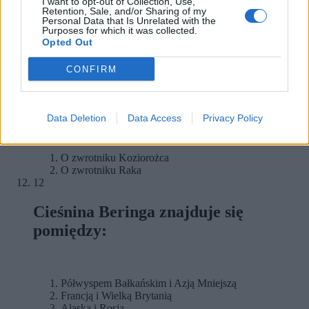
I want to opt-out of Collection, Use,
Retention, Sale, and/or Sharing of my
Personal Data that Is Unrelated with the
11
Purposes for which it was collected.
Opted Out
O którym zwrotniku mowa?
CONFIRM
W momencie przesilenia letniego Słońce dochodzi do
zwrotnika półkuli północnej, moment ten rozpoczyna
astronomiczne lato.
Data Deletion
Data Access
Privacy Policy
O zwrotniku Koziorożca
O zwrotniku Raka
12
Cieśnina Beringa znajduje się
pomiędzy:
Półwyspem Bałkańskim i Azją Mniejszą
Francją i Wielką Brytanią
Alaską i Rosją