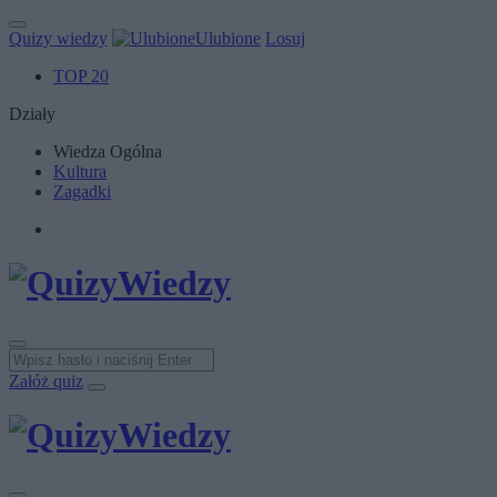
Quizy wiedzy
Ulubione
Losuj
TOP 20
Działy
Wiedza Ogólna
Kultura
Zagadki
Załóż quiz