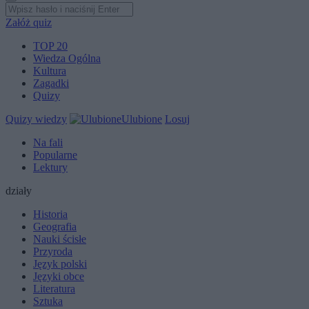
Załóż quiz
TOP 20
Wiedza Ogólna
Kultura
Zagadki
Quizy
Quizy wiedzy
Ulubione
Losuj
Na fali
Popularne
Lektury
działy
Historia
Geografia
Nauki ścisłe
Przyroda
Język polski
Języki obce
Literatura
Sztuka