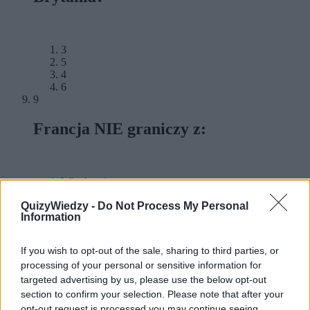
3
5
4
6
9
Francja NIE graniczy z:
Włochami
Niemcami
QuizyWiedzy -
Do Not Process My Personal
Hiszpanią
Information
Holandią
10
If you wish to opt-out of the sale, sharing to third parties, or
Który z oceanów jest największy?
processing of your personal or sensitive information for
targeted advertising by us, please use the below opt-out
section to confirm your selection. Please note that after your
opt-out request is processed you may continue seeing