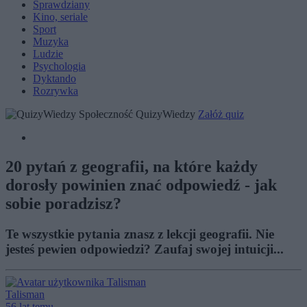
Sprawdziany
Kino, seriale
Sport
Muzyka
Ludzie
Psychologia
Dyktando
Rozrywka
Społeczność QuizyWiedzy
Załóż quiz
20 pytań z geografii, na które każdy
dorosły powinien znać odpowiedź - jak
sobie poradzisz?
Te wszystkie pytania znasz z lekcji geografii. Nie
jesteś pewien odpowiedzi? Zaufaj swojej intuicji...
Talisman
56 lat temu