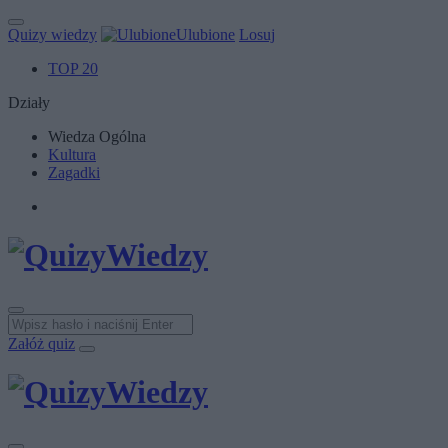
Quizy wiedzy
Ulubione
Losuj
TOP 20
Działy
Wiedza Ogólna
Kultura
Zagadki
Załóż quiz