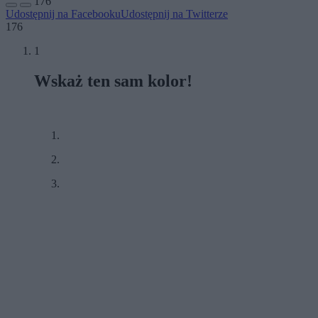
176
Udostępnij na Facebooku
Udostępnij na Twitterze
176
1
Wskaż ten sam kolor!