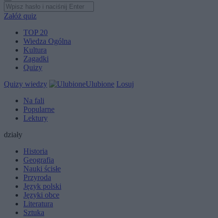
Załóż quiz
TOP 20
Wiedza Ogólna
Kultura
Zagadki
Quizy
Quizy wiedzy
Ulubione
Losuj
Na fali
Popularne
Lektury
działy
Historia
Geografia
Nauki ścisłe
Przyroda
Język polski
Języki obce
Literatura
Sztuka