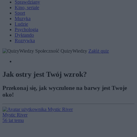
Sprawdziany
Kino, seriale
Sport
Muzyka
Ludzie
Psychologia
Dyktando
Rozrywka
Społeczność QuizyWiedzy
Załóż quiz
Jak ostry jest Twój wzrok?
Przekonaj się, jak wyczulone na barwy jest Twoje
oko!
Mystic River
56 lat temu