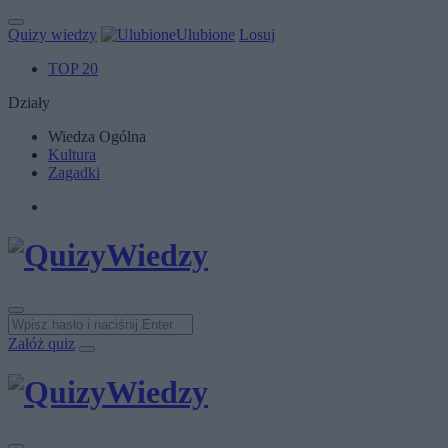
Quizy wiedzy
Ulubione
Losuj
TOP 20
Działy
Wiedza Ogólna
Kultura
Zagadki
Załóż quiz