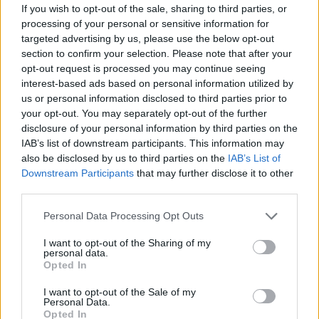
If you wish to opt-out of the sale, sharing to third parties, or
processing of your personal or sensitive information for
targeted advertising by us, please use the below opt-out
section to confirm your selection. Please note that after your
opt-out request is processed you may continue seeing
interest-based ads based on personal information utilized by
us or personal information disclosed to third parties prior to
your opt-out. You may separately opt-out of the further
8
disclosure of your personal information by third parties on the
IAB’s list of downstream participants. This information may
Twarz mężczyzny na tym zdjęciu
also be disclosed by us to third parties on the
IAB’s List of
wyraża:
Downstream Participants
that may further disclose it to other
third parties.
Personal Data Processing Opt Outs
Sympatię
Zaskoczenie
I want to opt-out of the Sharing of my
personal data.
Gniew
Opted In
Wzgardę
9
I want to opt-out of the Sale of my
Personal Data.
Uciążliwym skutkiem ubocznym
Opted In