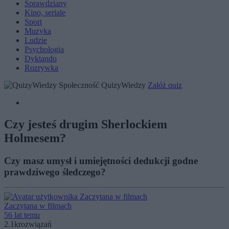
Sprawdziany
Kino, seriale
Sport
Muzyka
Ludzie
Psychologia
Dyktando
Rozrywka
Społeczność QuizyWiedzy
Załóż quiz
Czy jesteś drugim Sherlockiem
Holmesem?
Czy masz umysł i umiejętności dedukcji godne
prawdziwego śledczego?
Zaczytana w filmach
56 lat temu
2.1k
rozwiązań