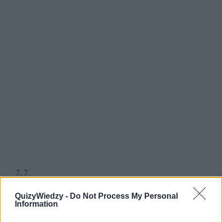
7
Wśród zaprezentowanych tutaj
QuizyWiedzy -
Do Not Process My Personal
Information
zabójców jeden zaplątał się zupełnie
przypadkowo. Który?