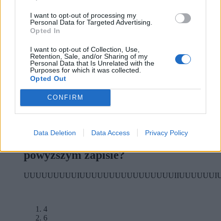
zastosowania luminolu podczas
I want to opt-out of processing my
badania miejsca zbrodni jest:
Personal Data for Targeted Advertising.
Opted In
I want to opt-out of Collection, Use,
Retention, Sale, and/or Sharing of my
Reaguje z miedzią i substancjami chemicznymi
Personal Data that Is Unrelated with the
zawierającymi miedź
Purposes for which it was collected.
Może dawać fałszywe wyniki w pokoju nałogowego
Opted Out
palacza/zadymionym
Wszystkie odpowiedzi są właściwe
CONFIRM
Może uniemożliwić przeprowadzenie dodatkowych
testów
10
Data Deletion
Data Access
Privacy Policy
Ile dużych liter "i" ukryło się w
powyższym zapisie?
UUUUUUUUUIUUUUUUUUUUUUUUUUIIUUUUUUIU
4
6