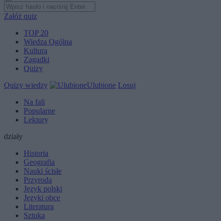
Załóż quiz
TOP 20
Wiedza Ogólna
Kultura
Zagadki
Quizy
Quizy wiedzy
Ulubione
Losuj
Na fali
Popularne
Lektury
działy
Historia
Geografia
Nauki ścisłe
Przyroda
Język polski
Języki obce
Literatura
Sztuka