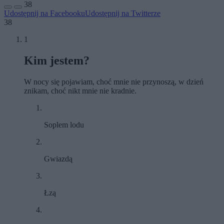
38
Udostępnij na Facebooku
Udostępnij na Twitterze
38
1
Kim jestem?
W nocy się pojawiam, choć mnie nie przynoszą, w dzień
znikam, choć nikt mnie nie kradnie.
Soplem lodu
Gwiazdą
Łzą