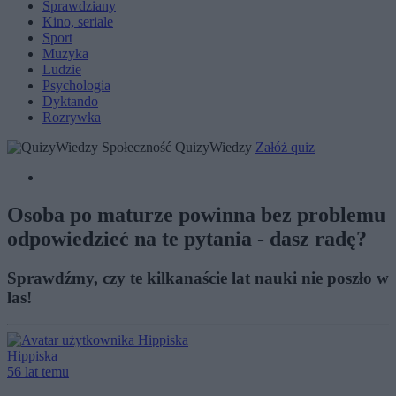
Sprawdziany
Kino, seriale
Sport
Muzyka
Ludzie
Psychologia
Dyktando
Rozrywka
Społeczność QuizyWiedzy
Załóż quiz
Osoba po maturze powinna bez problemu
odpowiedzieć na te pytania - dasz radę?
Sprawdźmy, czy te kilkanaście lat nauki nie poszło w
las!
Hippiska
56 lat temu