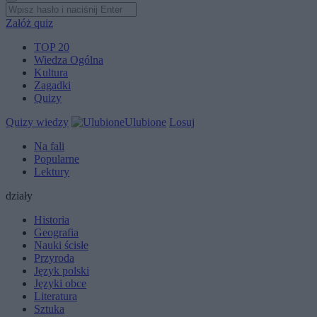
Załóż quiz
TOP 20
Wiedza Ogólna
Kultura
Zagadki
Quizy
Quizy wiedzy
Ulubione
Losuj
Na fali
Popularne
Lektury
działy
Historia
Geografia
Nauki ścisłe
Przyroda
Język polski
Języki obce
Literatura
Sztuka