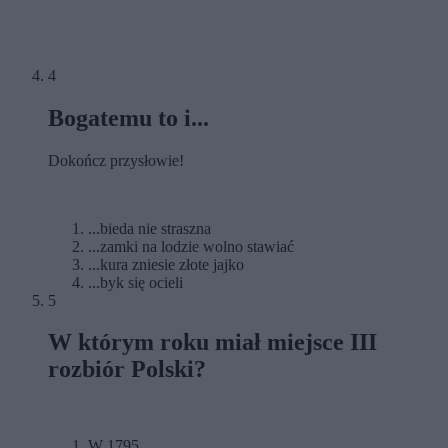
4
Bogatemu to i...
Dokończ przysłowie!
...bieda nie straszna
...zamki na lodzie wolno stawiać
...kura zniesie złote jajko
...byk się ocieli
5
W którym roku miał miejsce III
rozbiór Polski?
W 1795