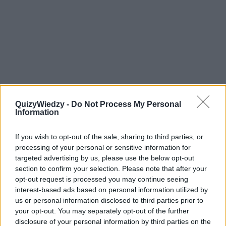
QuizyWiedzy -
Do Not Process My Personal
Information
7
Ile wynosi pierwiastek sześcienny z
If you wish to opt-out of the sale, sharing to third parties, or
64?
processing of your personal or sensitive information for
targeted advertising by us, please use the below opt-out
section to confirm your selection. Please note that after your
opt-out request is processed you may continue seeing
12
interest-based ads based on personal information utilized by
8
us or personal information disclosed to third parties prior to
16
your opt-out. You may separately opt-out of the further
4
disclosure of your personal information by third parties on the
8