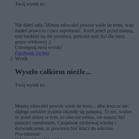
Twój wynik to:
Nie dałeś rady. Maturę zdawałeś pewnie wiele lat temu, więc
miałeś prawo to i owo zapomnieć. Jeżeli jesteś przed maturą,
tym bardziej się nie przejmuj, przecież quiz był dla innej
grupy wiekowej ;)
Udostępnij swój wynik!
Facebook
Twitter
Wynik
Wyszło całkiem nieźle...
Twój wynik to:
Maturę zdawałeś pewnie wiele lat temu... albo jeszcze nie,
dlatego niektóre pytania okazały się pułapką. To nic, ważne,
że jesteś dobry w tym, co obecnie robisz, nie musisz być
przecież omnibusem. Cierpliwie zdobywaj wiedzę i
doświadczenie, to powinien być klucz do sukcesu.
Powodzenia!