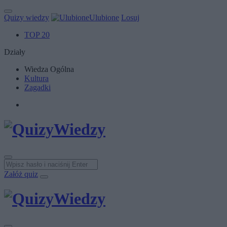
Quizy wiedzy
Ulubione
Losuj
TOP 20
Działy
Wiedza Ogólna
Kultura
Zagadki
Załóż quiz