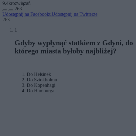
9.4k
rozwiązań
263
Udostępnij na Facebooku
Udostępnij na Twitterze
263
1
Gdyby wypłynąć statkiem z Gdyni, do
którego miasta byłoby najbliżej?
Do Helsinek
Do Sztokholmu
Do Kopenhagi
Do Hamburga