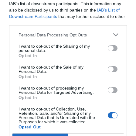
IAB’s list of downstream participants. This information may
Z którym krajem nie graniczą
also be disclosed by us to third parties on the
IAB’s List of
Downstream Participants
that may further disclose it to other
Włochy?
third parties.
Personal Data Processing Opt Outs
Z Francją
I want to opt-out of the Sharing of my
personal data.
Opted In
Ze Szwajcarią
I want to opt-out of the Sale of my
Personal Data.
Opted In
Ze Słowenią
I want to opt-out of processing my
Personal Data for Targeted Advertising.
Opted In
Z Austrią
I want to opt-out of Collection, Use,
Retention, Sale, and/or Sharing of my
Personal Data that Is Unrelated with the
Purposes for which it was collected.
Z Niemcami
Opted Out
9