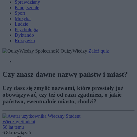
Sprawdziany
Kino, seriale
Sport
Muzyka
Ludzie
Psychologia
Dyktando
Rozrywka
Społeczność QuizyWiedzy
Załóż quiz
Czy znasz dawne nazwy państw i miast?
Czy dasz się zmylić nazwami, które przestały już
obowiązywać, czy też od razu zgadniesz, o jakie
państwo, ewentualnie miasto, chodzi?
Wieczny Student
56 lat temu
6.8k
rozwiązań