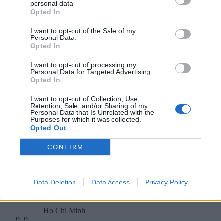
personal data.
Kambodżę
Opted In
I want to opt-out of the Sale of my
Personal Data.
Wietnam
Opted In
I want to opt-out of processing my
Personal Data for Targeted Advertising.
Tajlandię
Opted In
8
I want to opt-out of Collection, Use,
Dzisiaj miasto Sajgon nosi nazwę:
Retention, Sale, and/or Sharing of my
Personal Data that Is Unrelated with the
Purposes for which it was collected.
Opted Out
Pekin
CONFIRM
Wientian
Data Deletion
Data Access
Privacy Policy
Ho Chi Minh
9