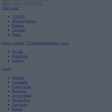
Załóż quiz
TOP 20
Wiedza Ogólna
Kultura
Zagadki
Quizy
Quizy wiedzy
Ulubione
Losuj
Na fali
Popularne
Lektury
działy
Historia
Geografia
Nauki ścisłe
Przyroda
Język polski
Języki obce
Literatura
Sztuka