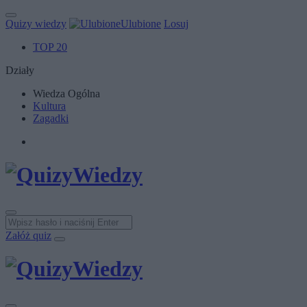
Quizy wiedzy
Ulubione
Losuj
TOP 20
Działy
Wiedza Ogólna
Kultura
Zagadki
Załóż quiz