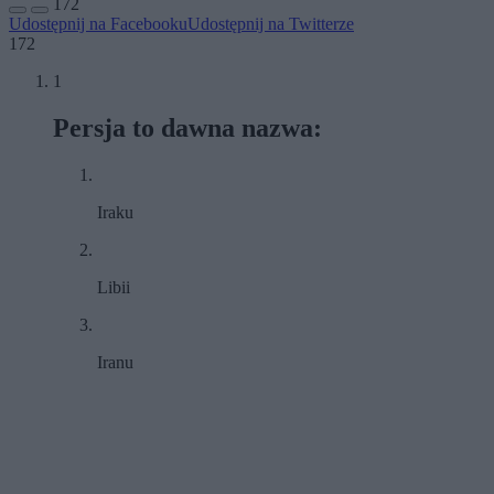
172
Udostępnij na Facebooku
Udostępnij na Twitterze
172
1
Persja to dawna nazwa:
Iraku
Libii
Iranu