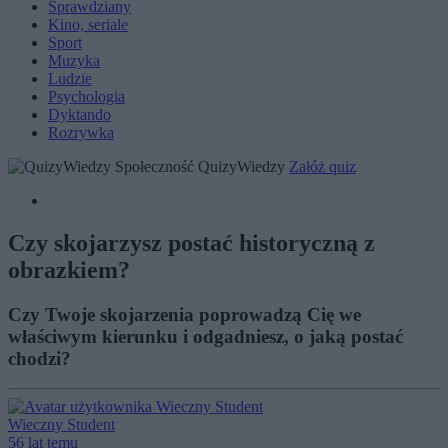
Sprawdziany
Kino, seriale
Sport
Muzyka
Ludzie
Psychologia
Dyktando
Rozrywka
Społeczność QuizyWiedzy
Załóż quiz
Czy skojarzysz postać historyczną z
obrazkiem?
Czy Twoje skojarzenia poprowadzą Cię we
właściwym kierunku i odgadniesz, o jaką postać
chodzi?
Wieczny Student
56 lat temu