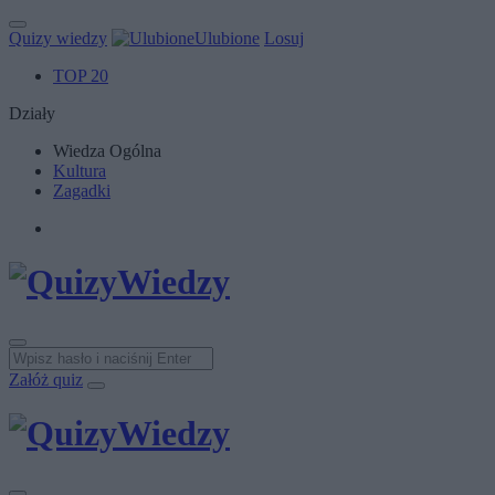
Quizy wiedzy
Ulubione
Losuj
TOP 20
Działy
Wiedza Ogólna
Kultura
Zagadki
Załóż quiz