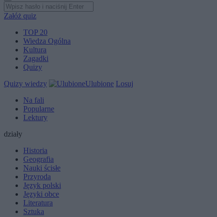
Załóż quiz
TOP 20
Wiedza Ogólna
Kultura
Zagadki
Quizy
Quizy wiedzy
Ulubione
Losuj
Na fali
Popularne
Lektury
działy
Historia
Geografia
Nauki ścisłe
Przyroda
Język polski
Języki obce
Literatura
Sztuka