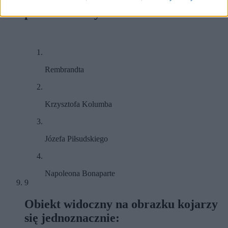
przedstawiony obrazek?
Rembrandta
Krzysztofa Kolumba
Józefa Piłsudskiego
Napoleona Bonaparte
9
Obiekt widoczny na obrazku kojarzy
się jednoznacznie: