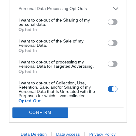
Personal Data Processing Opt Outs
7
I want to opt-out of the Sharing of my
Widoczny na zdjęciu dżentelmen jest
personal data.
Opted In
twórcą postaci literackiej, którą z
kolei można skojarzyć z obrazkiem.
I want to opt-out of the Sale of my
Personal Data.
Jakim?
Opted In
I want to opt-out of processing my
Personal Data for Targeted Advertising.
Opted In
I want to opt-out of Collection, Use,
Retention, Sale, and/or Sharing of my
Personal Data that Is Unrelated with the
Purposes for which it was collected.
Opted Out
Wszystkie odpowiedzi są właściwe
CONFIRM
8
Data Deletion
Data Access
Privacy Policy
Jaką postać przywodzi Ci na myśl