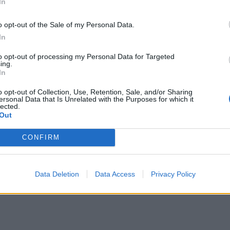
In
o opt-out of the Sale of my Personal Data.
In
to opt-out of processing my Personal Data for Targeted
ing.
In
o opt-out of Collection, Use, Retention, Sale, and/or Sharing
ersonal Data that Is Unrelated with the Purposes for which it
lected.
Herzegowinę?
Out
CONFIRM
Data Deletion
Data Access
Privacy Policy