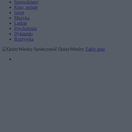
Sprawdziany
Kino, seriale
Sport
Muzyka
Ludzie
Psychologia
Dyktando
Rozrywka
Społeczność QuizyWiedzy
Załóż quiz