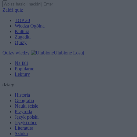
Załóż quiz
TOP 20
Wiedza Ogólna
Kultura
Zagadki
Quizy
Quizy wiedzy
Ulubione
Losuj
Na fali
Popularne
Lektury
działy
Historia
Geografia
Nauki ścisłe
Przyroda
Język polski
Języki obce
Literatura
Sztuka