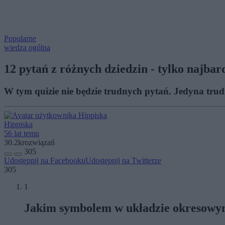
Popularne
wiedza ogólna
12 pytań z różnych dziedzin - tylko najba
W tym quizie nie będzie trudnych pytań. Jedyna tru
Hippiska
56 lat temu
30.2k
rozwiązań
305
Udostępnij na Facebooku
Udostępnij na Twitterze
305
1
Jakim symbolem w układzie okresowym