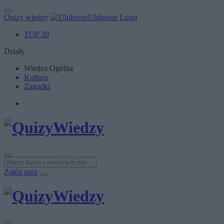
Quizy wiedzy
Ulubione
Losuj
TOP 20
Działy
Wiedza Ogólna
Kultura
Zagadki
Załóż quiz