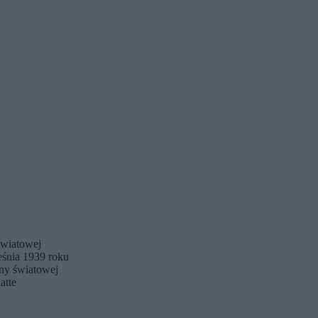
światowej
eśnia 1939 roku
jny światowej
atte