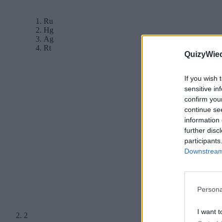
Ru
Hg
Ag
Rt
QuizyWie
If you wish 
sensitive in
confirm you
continue se
information 
further disc
participants
Downstream 
Persona
I want t
2