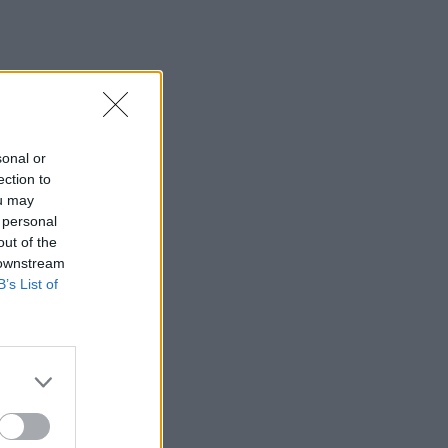
sonal or
ection to
ou may
 personal
out of the
 downstream
B’s List of