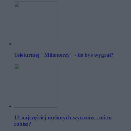
Teleturniej "Milionerzy" - ile byś wygrał?
12 najczęściej mylonych wyrazów - też to
robisz?