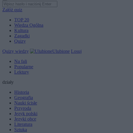
Załóż quiz
TOP 20
Wiedza Ogólna
Kultura
Zagadki
Quizy
Quizy wiedzy
Ulubione
Losuj
Na fali
Popularne
Lektury
działy
Historia
Geografia
Nauki ścisłe
Przyroda
Język polski
Języki obce
Literatura
Sztuka