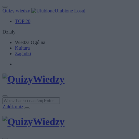
Quizy wiedzy
Ulubione
Losuj
TOP 20
Działy
Wiedza Ogólna
Kultura
Zagadki
Załóż quiz