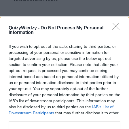
Krynolina
Gorset
QuizyWiedzy -
Do Not Process My Personal
Turniura
Information
Panier
9
If you wish to opt-out of the sale, sharing to third parties, or
Pandemia grypy zwanej "hiszpanką"
processing of your personal or sensitive information for
wybuchła w roku:
targeted advertising by us, please use the below opt-out
section to confirm your selection. Please note that after your
opt-out request is processed you may continue seeing
KATEGORIA: MEDYCYNA
interest-based ads based on personal information utilized by
us or personal information disclosed to third parties prior to
your opt-out. You may separately opt-out of the further
1921
disclosure of your personal information by third parties on the
1923
IAB’s list of downstream participants. This information may
1916
1918
also be disclosed by us to third parties on the
IAB’s List of
10
Downstream Participants
that may further disclose it to other
third parties.
Której z tych oper nie skomponował