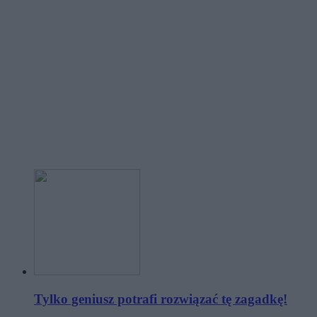
Tylko geniusz potrafi rozwiązać tę zagadkę!