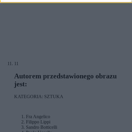
11
Autorem przedstawionego obrazu
jest:
KATEGORIA: SZTUKA
Fra Angelico
Filippo Lippi
Sandro Botticelli