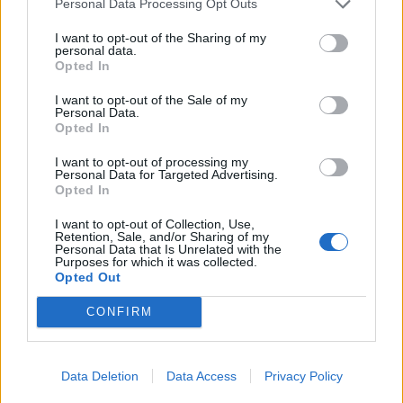
Personal Data Processing Opt Outs
Giacomo Puccini?
I want to opt-out of the Sharing of my
KATEGORIA: MUZYKA
personal data.
Opted In
I want to opt-out of the Sale of my
Cyganeria
Personal Data.
Turandot
Opted In
Aida
Tosca
I want to opt-out of processing my
Personal Data for Targeted Advertising.
Opted In
I want to opt-out of Collection, Use,
Retention, Sale, and/or Sharing of my
Personal Data that Is Unrelated with the
Purposes for which it was collected.
Opted Out
CONFIRM
Data Deletion
Data Access
Privacy Policy