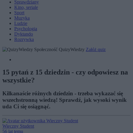
Sprawdziany
Kino, seriale
Sport
Muzyka
Ludzie
Psychologia
Dyktando
Rozrywka
Społeczność QuizyWiedzy
Załóż quiz
15 pytań z 15 dziedzin - czy odpowiesz na
wszystkie?
Kilkanaście różnych dziedzin - trzeba wykazać się
wszechstronną wiedzą! Sprawdź, jak wysoki wynik
uda Ci się osiągnąć.
Wieczny Student
56 lat temu