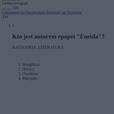
14.6k
rozwiązań
339
Udostępnij na Facebooku
Udostępnij na Twitterze
339
1
Kto jest autorem epopei "Eneida"?
KATEGORIA: LITERATURA
Wergiliusz
Horacy
Owidiusz
Marcjalis