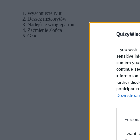
Wyschnięcie Nilu
Deszcz meteorytów
Nadejście wrogiej armii
Zaćmienie słońca
QuizyWie
Grad
If you wish 
sensitive in
confirm you
continue se
information 
further disc
participants
Downstream 
Persona
I want t