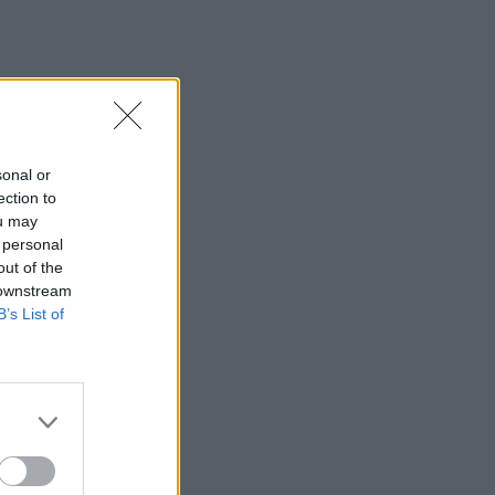
sonal or
ection to
ou may
 personal
out of the
 downstream
B’s List of