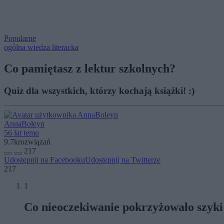
Popularne
ogólna wiedza literacka
Co pamiętasz z lektur szkolnych?
Quiz dla wszystkich, którzy kochają książki! :)
AnnaBoleyn
56 lat temu
9.7k
rozwiązań
217
Udostępnij na Facebooku
Udostępnij na Twitterze
217
1
Co nieoczekiwanie pokrzyżowało szyk