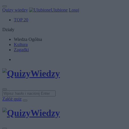
Quizy wiedzy
Ulubione
Losuj
TOP 20
Działy
Wiedza Ogólna
Kultura
Zagadki
Załóż quiz