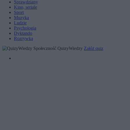
Sprawdziany
Kino, seriale
Sport
Muzyka
Ludzie
Psychologia
Dyktando
Rozrywka
Społeczność QuizyWiedzy
Załóż quiz