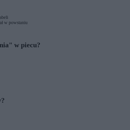
abeli
iał w powstaniu
nia" w piecu?
y?