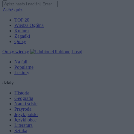
Załóż quiz
TOP 20
Wiedza Ogólna
Kultura
Zagadki
Quizy
Quizy wiedzy
Ulubione
Losuj
Na fali
Popularne
Lektury
działy
Historia
Geografia
Nauki ścisłe
Przyroda
Język polski
Języki obce
Literatura
Sztuka