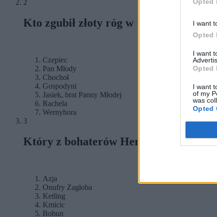
Opted 
2
Kto zgubił złoty róg w "Weselu" Wysp
I want t
Opted 
I want 
Czepiec
Advertis
Opted 
Pan Młody
Chochoł
Gospodyni
I want t
of my P
Jasiek, brat Panny Młodej
was col
Rachela
Opted 
Wernyhora
3
Który z bohaterów Henryka Sienkiewi
Azja
Onufry Zagłoba
Ketling
Kmicic
Bohun