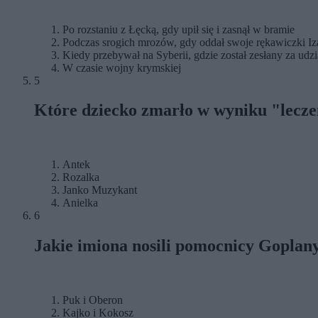
Po rozstaniu z Łęcką, gdy upił się i zasnął w bramie
Podczas srogich mrozów, gdy oddał swoje rękawiczki Iz
Kiedy przebywał na Syberii, gdzie został zesłany za udz
W czasie wojny krymskiej
5
Które dziecko zmarło w wyniku "lecze
Antek
Rozalka
Janko Muzykant
Anielka
6
Jakie imiona nosili pomocnicy Goplan
Puk i Oberon
Kajko i Kokosz