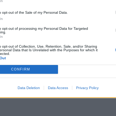
In
iańskiego?
o opt-out of the Sale of my Personal Data.
In
to opt-out of processing my Personal Data for Targeted
ing.
In
o opt-out of Collection, Use, Retention, Sale, and/or Sharing
ersonal Data that Is Unrelated with the Purposes for which it
lected.
Out
CONFIRM
cza spalił Wołmontowicze?
Data Deletion
Data Access
Privacy Policy