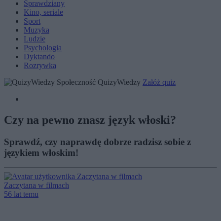
Sprawdziany
Kino, seriale
Sport
Muzyka
Ludzie
Psychologia
Dyktando
Rozrywka
Społeczność QuizyWiedzy
Załóż quiz
Czy na pewno znasz język włoski?
Sprawdź, czy naprawdę dobrze radzisz sobie z
językiem włoskim!
Zaczytana w filmach
56 lat temu