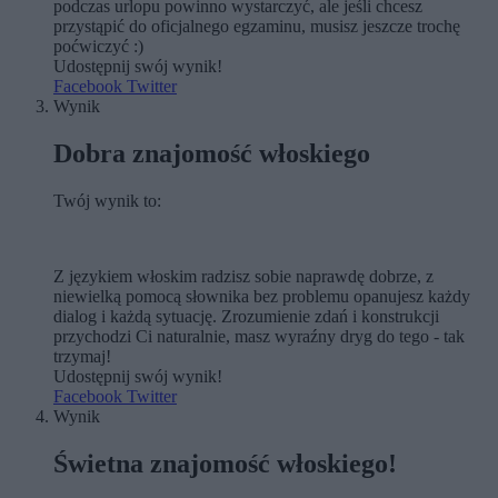
podczas urlopu powinno wystarczyć, ale jeśli chcesz
przystąpić do oficjalnego egzaminu, musisz jeszcze trochę
poćwiczyć :)
Udostępnij swój wynik!
Facebook
Twitter
Wynik
Dobra znajomość włoskiego
Twój wynik to:
Z językiem włoskim radzisz sobie naprawdę dobrze, z
niewielką pomocą słownika bez problemu opanujesz każdy
dialog i każdą sytuację. Zrozumienie zdań i konstrukcji
przychodzi Ci naturalnie, masz wyraźny dryg do tego - tak
trzymaj!
Udostępnij swój wynik!
Facebook
Twitter
Wynik
Świetna znajomość włoskiego!