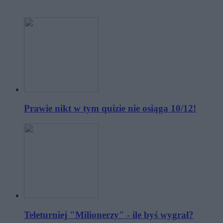
Prawie nikt w tym quizie nie osiąga 10/12!
Teleturniej "Milionerzy" - ile byś wygrał?