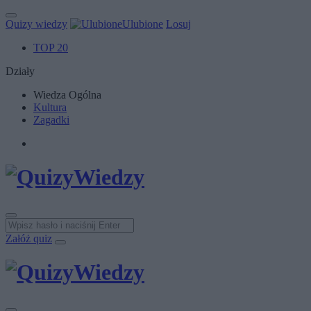
Quizy wiedzy
Ulubione
Losuj
TOP 20
Działy
Wiedza Ogólna
Kultura
Zagadki
Załóż quiz