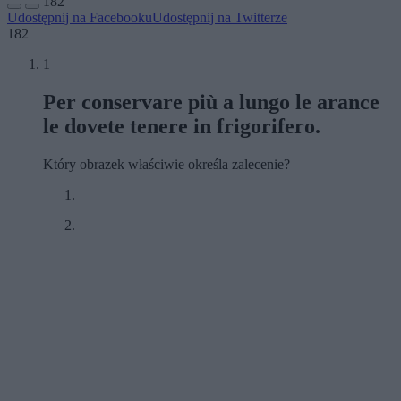
182
Udostępnij na Facebooku
Udostępnij na Twitterze
182
1
Per conservare più a lungo le arance
le dovete tenere in frigorifero.
Który obrazek właściwie określa zalecenie?