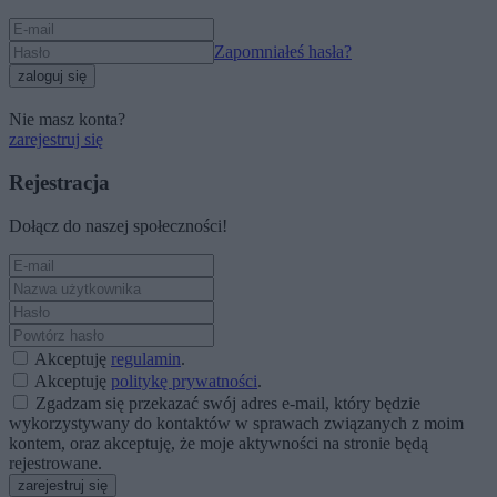
Zapomniałeś hasła?
zaloguj się
Nie masz konta?
zarejestruj się
Rejestracja
Dołącz do naszej społeczności!
Akceptuję
regulamin
.
Akceptuję
politykę prywatności
.
Zgadzam się przekazać swój adres e-mail, który będzie
wykorzystywany do kontaktów w sprawach związanych z moim
kontem, oraz akceptuję, że moje aktywności na stronie będą
rejestrowane.
zarejestruj się