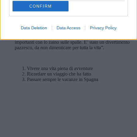
Alessia ama:
CONFIRM
“Sono innamorata della Spagna e dei suoi profumi”, confessa
Alessia Fagiani, 29 anni, conduttrice televisiva. “Ecco perché
l’estate, il sole, il mare, mi fanno pensare e rivivere quella
Data Deletion
Data Access
Privacy Policy
vacanza in Spagna che ho fatto cinque anni fa con le mie
amiche del cuore. Siamo andate in giro per le città più
importanti con lo zaino sulle spalle. E’ stato un divertimento
pazzesco, da non dimenticare per tutta la vita”.
Vivere una vita piena di avventure
Ricordare un viaggio che ha fatto
Passare sempre le vacanze in Spagna