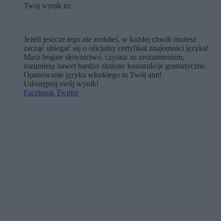
Twój wynik to:
Jeżeli jeszcze tego nie zrobiłeś, w każdej chwili możesz
zacząć ubiegać się o oficjalny certyfikat znajomości języka!
Masz bogate słownictwo, czytasz ze zrozumieniem,
rozumiesz nawet bardzo złożone konstrukcje gramatyczne.
Opanowanie języka włoskiego to Twój atut!
Udostępnij swój wynik!
Facebook
Twitter