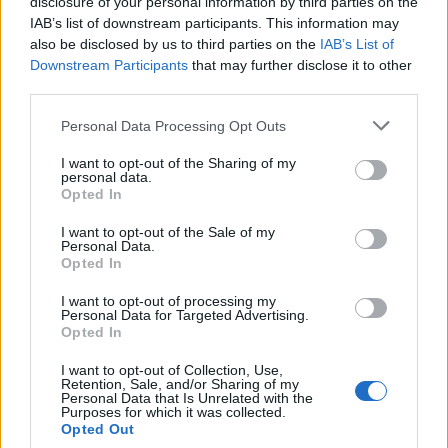
disclosure of your personal information by third parties on the
8
IAB’s list of downstream participants. This information may
also be disclosed by us to third parties on the
IAB’s List of
Lucio, hai consegnato le chiavi al
Downstream Participants
that may further disclose it to other
portiere?
third parties.
Personal Data Processing Opt Outs
Accidenti, le ho dimenticate in casa
I want to opt-out of the Sharing of my
Li ha presi tuo cugino Luciano
personal data.
Di sicuro siete restati a casa per riposare
Opted In
9
I want to opt-out of the Sale of my
Personal Data.
Mi scusi, qual è la strada per il
Opted In
centro?
I want to opt-out of processing my
Personal Data for Targeted Advertising.
Opted In
Mi dispiace, ma non sono di questa città
I want to opt-out of Collection, Use,
Un momento, dobbiamo ancora scegliere
Retention, Sale, and/or Sharing of my
Forse prendete un caffè
Personal Data that Is Unrelated with the
10
Purposes for which it was collected.
Opted Out