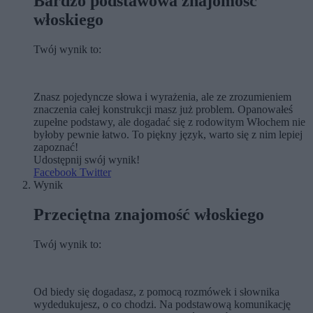
Bardzo podstawowa znajomość
włoskiego
Twój wynik to:
Znasz pojedyncze słowa i wyrażenia, ale ze zrozumieniem
znaczenia całej konstrukcji masz już problem. Opanowałeś
zupełne podstawy, ale dogadać się z rodowitym Włochem nie
byłoby pewnie łatwo. To piękny język, warto się z nim lepiej
zapoznać!
Udostępnij swój wynik!
Facebook
Twitter
Wynik
Przeciętna znajomość włoskiego
Twój wynik to:
Od biedy się dogadasz, z pomocą rozmówek i słownika
wydedukujesz, o co chodzi. Na podstawową komunikację