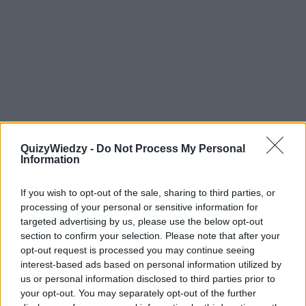
QuizyWiedzy -
Do Not Process My Personal
7
Information
Bello il tuo cellulare, dove l’hai
If you wish to opt-out of the sale, sharing to third parties, or
comprato?
processing of your personal or sensitive information for
targeted advertising by us, please use the below opt-out
Przypisz odpowiedź pasującą do zadanego pytania.
section to confirm your selection. Please note that after your
opt-out request is processed you may continue seeing
interest-based ads based on personal information utilized by
In centro, c’è un negozio aperto da poco
us or personal information disclosed to third parties prior to
Grazie, ma l’ho già preso
your opt-out. You may separately opt-out of the further
Lo comprerò al centro commerciale