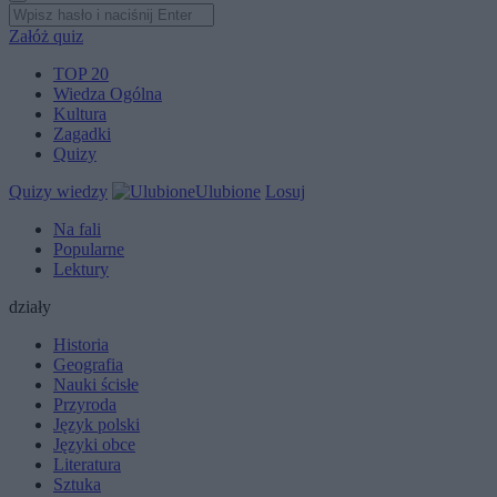
Załóż quiz
TOP 20
Wiedza Ogólna
Kultura
Zagadki
Quizy
Quizy wiedzy
Ulubione
Losuj
Na fali
Popularne
Lektury
działy
Historia
Geografia
Nauki ścisłe
Przyroda
Język polski
Języki obce
Literatura
Sztuka